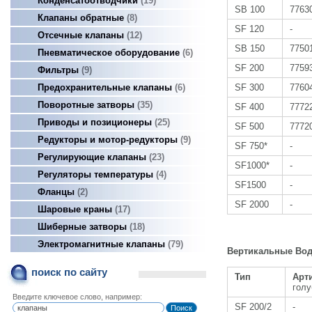
Конденсатоотводчики
19
SB 100
7763
Клапаны обратные
8
SF 120
-
Отсечные клапаны
12
SB 150
7750
Пневматическое оборудование
6
SF 200
7759
Фильтры
9
SF 300
7760
Предохранительные клапаны
6
Поворотные затворы
35
SF 400
7772
Приводы и позиционеры
25
SF 500
7772
Редукторы и мотор-редукторы
9
SF 750*
-
Регулирующие клапаны
23
SF1000*
-
Регуляторы температуры
4
SF1500
-
Фланцы
2
SF 2000
-
Шаровые краны
17
Шиберные затворы
18
Электромагнитные клапаны
79
Вертикальные Водо
поиск по сайту
Тип
Арт
голу
Введите ключевое слово, например:
SF 200/2
-