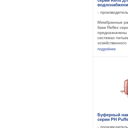
серии Refix д
водоснабжен
производител
Мембранные ра
баки Reflex сери
предназначены 
системах питьев
хозяйственного
Область их при
подробнее
простирается о
баков для водо
демпферных и 
ёмкостей в ...
Буферный нак
серии PH Puffe
производител