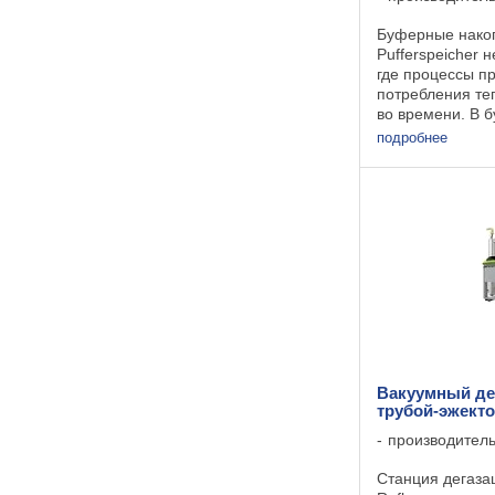
Буферные накоп
Pufferspeicher 
где процессы п
потребления те
во времени. В 
накопителе Ref
подробнее
Pufferspeicher 
теплота и могут
прежде чем она 
Вакуумный деа
трубой-эжект
производител
Станция дегаза