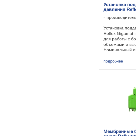
Установка по
давления Refl
производител
Установка подд
Reflex Gigamat
для работы с б
объемами и вы
Номинальный об
1000 до 5000 ли
заказу возможна
подробнее
нестандартных 
20000 литров. ..
Мембранные б