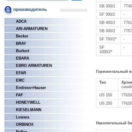
SB 300/2
7740
производитель
SF 300/2
-
ADCA
SB 400/2
7761
ARI-ARMATUREN
SB 500/2
7757
Becker
SF 750/2*
-
BRAY
SF
-
Burkert
1000/2*
EBARA
EBRO ARMATUREN
Горизонтальный в
EFAR
EMC
Тип
Арти
синий
Endress+Hauser
US 150
77620
FAF
HONEYWELL
US 250
77625
KIESELMANN
Lowara
Накопительный бак
ORBINOX
Reflex