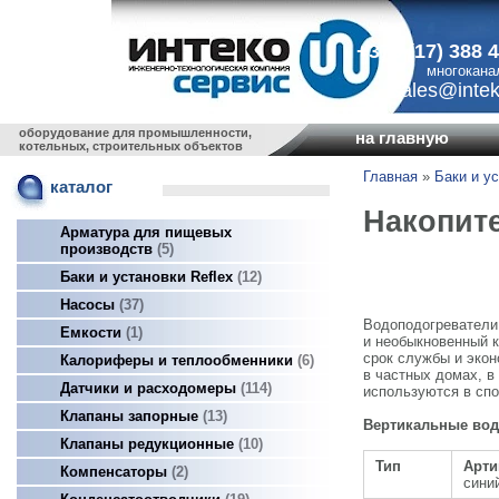
+375 (17) 388 
многокана
sales@intek
оборудование для промышленности,
на главную
котельных, строительных объектов
Главная
»
Баки и ус
каталог
Накопит
Арматура для пищевых
производств
5
Баки и установки Reflex
12
Насосы
37
Водоподогреватели
Емкости
1
и необыкновенный к
срок службы и экон
Калориферы и теплообменники
6
в частных домах, в
Датчики и расходомеры
114
используются в спо
Клапаны запорные
13
Вертикальные водо
Клапаны редукционные
10
Тип
Арти
Компенсаторы
2
сини