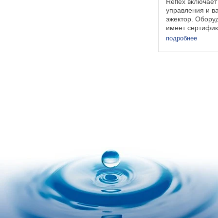
Reflex включает
управления и в
эжектор. Обору
имеет сертифик
требованиям ТР
подробнее
безопасности м
оборудования»;
«О безопасности