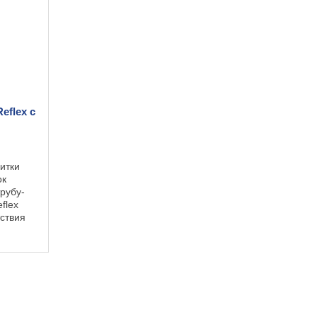
eflex с
итки
ок
рубу-
flex
ствия
011 «О
4/2011