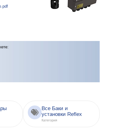
.pdf
жете:
ары
Все Баки и
установки Reflex
Категория