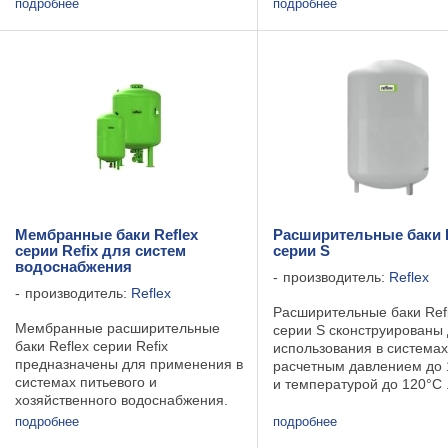
холодоснабжения. Устано
заказу возможна поставка
подробнее
подробнее
Reflex Variomat выполняет
нестандартных размеров до
следующие основные фун
20000 литров. ...
-поддерживает давление 
системе с ...
Мембранные баки Reflex
Расширительные баки R
серии Refix для систем
серии S
водоснабжения
производитель:
Reflex
производитель:
Reflex
Расширительные баки Ref
Мембранные расширительные
серии S сконструированы
баки Reflex серии Refix
использования в системах
предназначены для применения в
расчетным давлением до 
системах питьевого и
и температурой до 120°С 
хозяйственного водоснабжения.
Рабочая среда: вода или
Область их применения
раствор гликоля с концен
подробнее
подробнее
простирается от расширительных
до 50 %. Технические