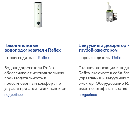
Накопительные
Вакуумный деаэратор R
водоподогреватели Reflex
трубой-эжектором
производитель:
Reflex
производитель:
Reflex
Водоподогреватели Reflex
Станция дегазации и подп
обеспечивают исключительную
Reflex включает в себя бл
производительность и
управления и вакуумную т
необыкновенный комфорт, не
эжектор. Оборудование Re
упуская при этом таких аспектов,
имеет сертификат соответ
как долгий срок службы и
требованиям ТР ТС 010/2
подробнее
подробнее
экономия. Эти водоподогреватели
безопасности машин и
подходят для использования в
оборудования»; ТР ТС 00
частных домах, в системах с ...
«О безопасности ...