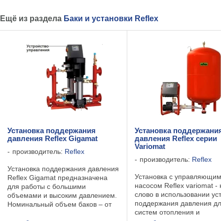
Ещё из раздела
Баки и установки Reflex
Установка поддержания
Установка поддержани
давления Reflex Gigamat
давления Reflex серии
Variomat
производитель:
Reflex
производитель:
Reflex
Установка поддержания давления
Установка с управляющи
Reflex Gigamat предназначена
насосом Reflex variomat -
для работы с большими
слово в использовании ус
объемами и высоким давлением.
поддержания давления д
Номинальный объем баков – от
систем отопления и
1000 до 5000 литров, при этом по