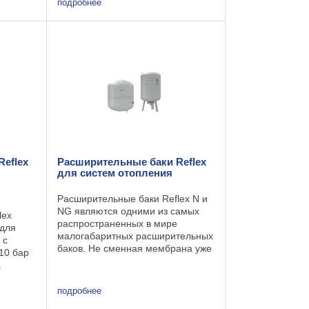
вка
компрессором и спускным
подробнее
электромагнитным клапаном, а
кции:
также из одной или нескольких
в
емкостей Reflexomat. ...
eflex
Расширительные баки Reflex
для систем отопления
Расширительные баки Reflex N и
NG являются одними из самых
lex
распространенных в мире
 для
малогабаритных расширительных
 с
баков. Не сменная мембрана уже
10 бар
который раз доказывает свою
.
практичность и износостойкость
 водный
вследствие равномерно-
трацией
подробнее
симметричной нагрузки. ...