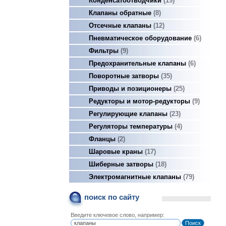
Конденсатоотводчики
19
Клапаны обратные
8
Отсечные клапаны
12
Пневматическое оборудование
6
Фильтры
9
Предохранительные клапаны
6
Поворотные затворы
35
Приводы и позиционеры
25
Редукторы и мотор-редукторы
9
Регулирующие клапаны
23
Регуляторы температуры
4
Фланцы
2
Шаровые краны
17
Шиберные затворы
18
Электромагнитные клапаны
79
поиск по сайту
Введите ключевое слово, например: