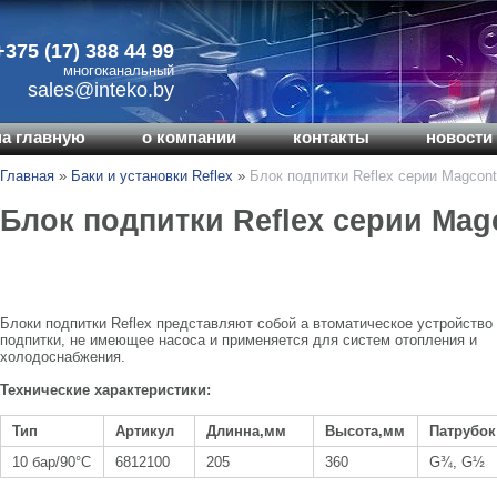
+375 (17) 388 44 99
многоканальный
sales@inteko.by
на главную
о компании
контакты
новости 
Главная
»
Баки и установки Reflex
»
Блок подпитки Reflex серии Magcont
Блок подпитки Reflex серии Mag
Блоки подпитки Reflex представляют собой а втоматическое устройство
подпитки, не имеющее насоса и применяется для систем отопления и
холодоснабжения.
Технические характеристики:
Тип
Артикул
Длинна,мм
Высота,мм
Патрубок
10 бар/90°С
6812100
205
360
G¾, G½