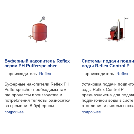
баков для водонагревателей до
характеристики: Тип Артику
демпферных и буферных
ёмкостей в ...
Буферный накопитель Reflex
Системы подачи подпи
серии PH Pufferspeicher
воды Reflex Control P
производитель:
Reflex
производитель:
Reflex
Буферные накопители Reflex PH
Установка подачи подпит
Pufferspeicher необходимы там,
воды Reflex Control P
где процессы производства и
предназначена для подач
потребления теплоты разносятся
подпиточной воды в сист
во времени. В буферном
отопления и системы охл
накопителе Reflex PH
и оснащена насосом и
подробнее
подробнее
Pufferspeicher сохраняется
резервуаром-разделителе
теплота и могут пройти часы,
Основные технические да
прежде чем она будет ...
Максимальное допустимо
давление на ...