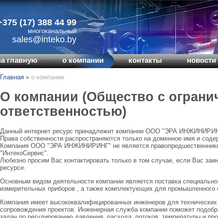
+375 (17) 388 44 99
многоканальный
sales@inteko.by
на главную
о компании
контакты
новости 
Главная
»
о компании
О компании (Общество с ограни
ответственностью)
Данный интернет ресурс принадлежит компании ООО "ЭРА ИНЖИНИРИН
Права собственности распространяются только на доменное имя и соде
Компания ООО "ЭРА ИНЖИНИРИНГ" не является правопредшественнико
"ИнтекоСервис".
Любезно просим Вас контактировать только в том случае, если Вас за
ресурсе.
Основным видом деятельности компании является поставка специальной
измерительных приборов , а также комплектующих для промышленного о
Компания имеет высококвалифицированных инженеров для технических 
сопровождения проектов. Инженерная служба компании поможет подобр
задач по регулированию давления, расхода, потоков, температуры и про