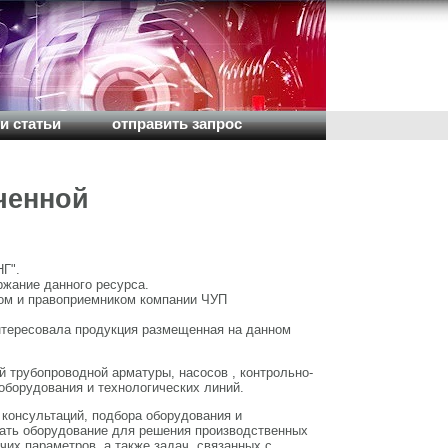
и статьи
отправить запрос
ченной
Г".
ржание данного ресурса.
м и правоприемником компании ЧУП
интересовала продукция размещенная на данном
 трубопроводной арматуры, насосов , контрольно-
борудования и технологических линий.
консультаций, подбора оборудования и
ать оборудование для решения производственных
чих параметров, а также задач, связанных с