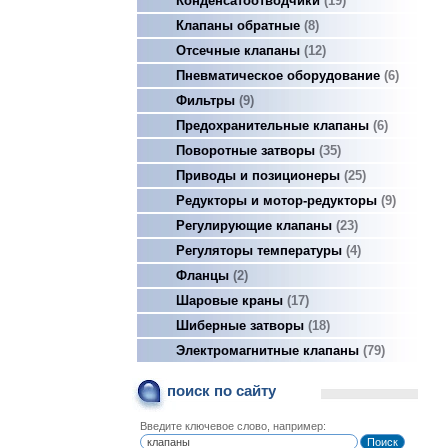
Конденсатоотводчики
19
Клапаны обратные
8
Отсечные клапаны
12
Пневматическое оборудование
6
Фильтры
9
Предохранительные клапаны
6
Поворотные затворы
35
Приводы и позиционеры
25
Редукторы и мотор-редукторы
9
Регулирующие клапаны
23
Регуляторы температуры
4
Фланцы
2
Шаровые краны
17
Шиберные затворы
18
Электромагнитные клапаны
79
поиск по сайту
Введите ключевое слово, например: