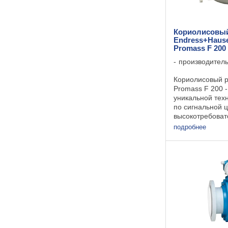
Кориолисовый
Endress+Hause
Promass F 200
производител
Кориолисовый р
Promass F 200 
уникальной тех
по сигнальной 
высокотребова
применений. Эт
подробнее
способен осуще
высокоточные и
меняющихся усл
...