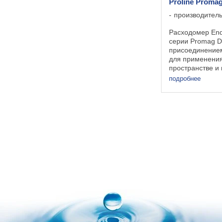
Proline Promag
производител
Расходомер End
серии Promag 
присоединение
для применения
пространстве и 
оптимизирован
подробнее
измерения пить
воды преобразо
400 расходомер 