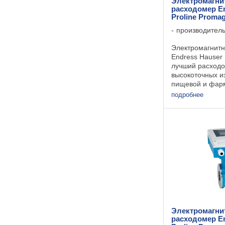
Электромагн
расходомер E
Proline Proma
производител
Электромагнит
Endress Hauser
лучший расход
высокоточных и
пищевой и фар
промышленности
подробнее
доказавшим св
преобразовател
кнопочным управ
Электромагн
расходомер E