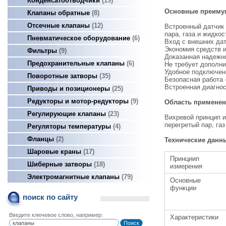
Конденсатоотводчики
19
Основные преиму
Клапаны обратные
8
Отсечные клапаны
12
Встроенный датчик
пара, газа и жидкос
Пневматическое оборудование
6
Вход с внешних да
Экономия средств и
Фильтры
9
Доказанная надежно
Предохранительные клапаны
6
Не требует дополни
Удобное подключен
Поворотные затворы
35
Безопасная работа 
Встроенная диагнос
Приводы и позиционеры
25
Редукторы и мотор-редукторы
9
Область применен
Регулирующие клапаны
23
Вихревой принцип и
перегретый пар, га
Регуляторы температуры
4
Фланцы
2
Технические данн
Шаровые краны
17
Принциип
Шиберные затворы
18
измерения
Электромагнитные клапаны
79
Основные
функции
поиск по сайту
Введите ключевое слово, например:
Характеристики