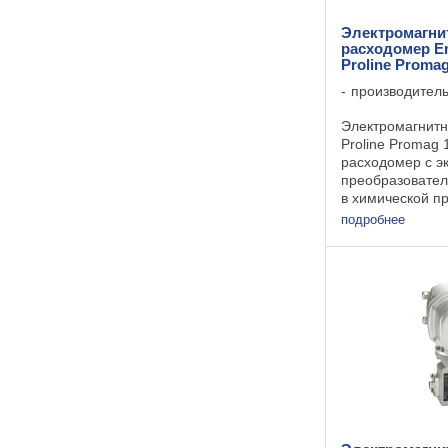
Электромагн
расходомер E
Proline Proma
производител
Электромагнит
Proline Promag
расходомер с 
преобразовател
в химической п
Это самое эко
подробнее
для химической
Основные преи
Бюджетный сенсо