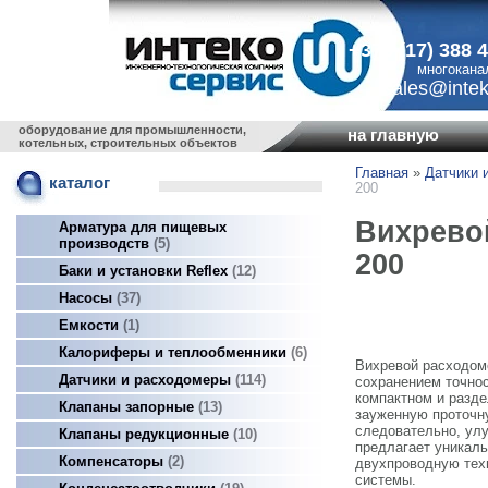
+375 (17) 388 
многокана
sales@intek
оборудование для промышленности,
на главную
котельных, строительных объектов
Главная
»
Датчики 
каталог
200
Вихревой
Арматура для пищевых
производств
5
200
Баки и установки Reflex
12
Насосы
37
Емкости
1
Калориферы и теплообменники
6
Вихревой расходомер
Датчики и расходомеры
114
сохранением точнос
компактном и разд
Клапаны запорные
13
зауженную проточну
следовательно, улу
Клапаны редукционные
10
предлагает уникал
Компенсаторы
2
двухпроводную тех
системы.