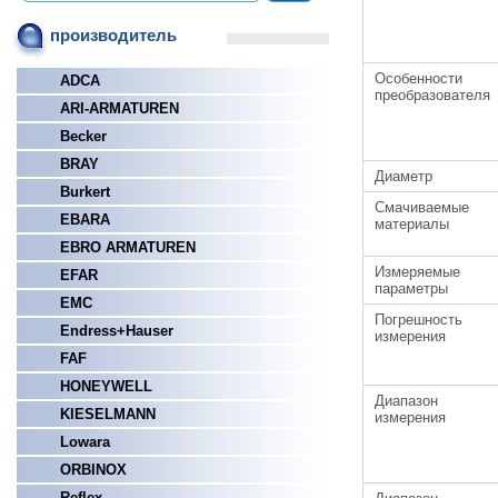
производитель
Особенности
ADCA
преобразователя
ARI-ARMATUREN
Becker
BRAY
Диаметр
Burkert
Смачиваемые
EBARA
материалы
EBRO ARMATUREN
Измеряемые
EFAR
параметры
EMC
Погрешность
Endress+Hauser
измерения
FAF
HONEYWELL
Диапазон
KIESELMANN
измерения
Lowara
ORBINOX
Reflex