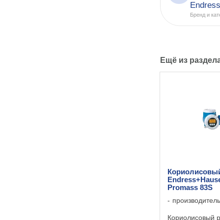
Endres
Бренд и кат
Ещё из раздел
Кориолисовый
Endress+Hause
Promass 83S
производител
Кориолисовый р