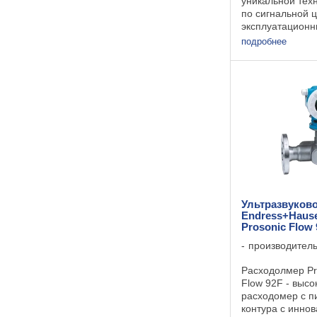
уникальной тех
по сигнальной 
эксплуатационны
химической и н
подробнее
промышленност
технологией пи
сигнальной цепи
Ультразвуков
Endress+Hause
Prosonic Flow
производител
Расходолмер Pro
Flow 92F - выс
расходомер с п
контура с инно