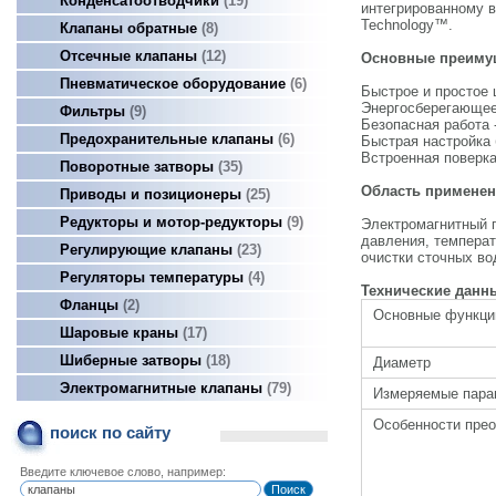
Конденсатоотводчики
19
интегрированному в
Technology™.
Клапаны обратные
8
Отсечные клапаны
12
Основные преиму
Пневматическое оборудование
6
Быстрое и простое 
Энергосберегающее 
Фильтры
9
Безопасная работа 
Предохранительные клапаны
6
Быстрая настройка 
Встроенная поверка
Поворотные затворы
35
Область применен
Приводы и позиционеры
25
Редукторы и мотор-редукторы
9
Электромагнитный п
давления, температ
Регулирующие клапаны
23
очистки сточных во
Регуляторы температуры
4
Технические данн
Фланцы
2
Основные функци
Шаровые краны
17
Шиберные затворы
18
Диаметр
Электромагнитные клапаны
79
Измеряемые пара
Особенности прео
поиск по сайту
Введите ключевое слово, например: