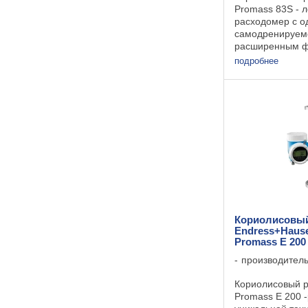
Promass 83S - 
расходомер с о
самодренируем
расширенным ф
преобразовател
подробнее
расходомер отв
требованиям ги
установки в отр
производства ...
Кориолисовый
Endress+Hause
Promass E 200
производител
Кориолисовый р
Promass E 200 