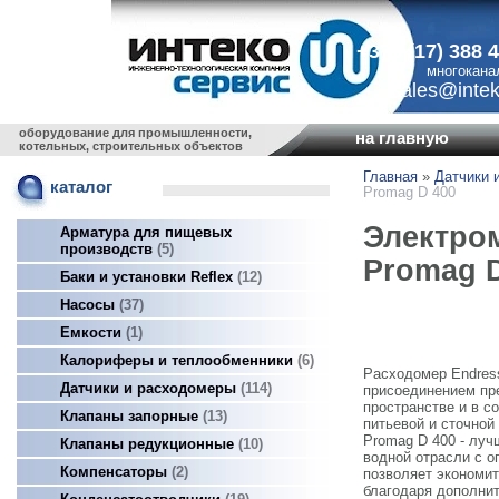
+375 (17) 388 
многокана
sales@intek
оборудование для промышленности,
на главную
котельных, строительных объектов
Главная
»
Датчики 
каталог
Promag D 400
Электром
Арматура для пищевых
производств
5
Promag D
Баки и установки Reflex
12
Насосы
37
Емкости
1
Калориферы и теплообменники
6
Расходомер Endres
Датчики и расходомеры
114
присоединением пр
пространстве и в с
Клапаны запорные
13
питьевой и сточной
Promag D 400 - луч
Клапаны редукционные
10
водной отрасли с о
Компенсаторы
2
позволяет экономит
благодаря дополни