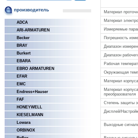
производитель
Материал проточн
Материал электр
ADCA
Измеряемые пара
ARI-ARMATUREN
Погрешность изм
Becker
BRAY
Диапазон измере
Burkert
Диапазон рабочег
EBARA
Рабочая темпера
EBRO ARMATUREN
Окружающая темп
EFAR
Материал корпуса
EMC
Материал корпус
Endress+Hauser
преобразователя
FAF
Степень защиты э
HONEYWELL
Дисплей/Настрой
KIESELMANN
Lowara
Выходные сигнал
ORBINOX
Входные сигналы
Reflex