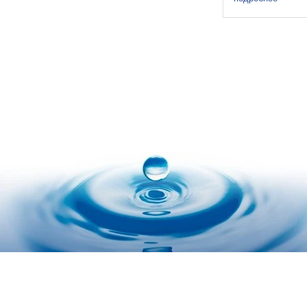
обеспечивает т
жидкостей в ши
областей приме
- сенсор, ...