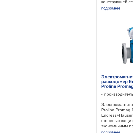
конструкцией с
сокращающей п
подробнее
Данный расходо
себе двухпрово
преобразовател
датчик в прочном
Электромагн
расходомер E
Proline Proma
производител
Электромагнит
Proline Promag
Endress+Hauser
степенью защит
экономичным п
Сенсор Promag
подробнее