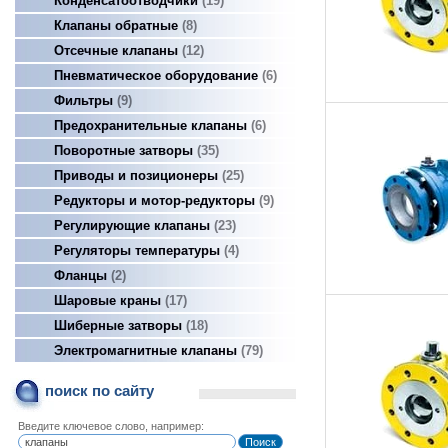
Конденсатоотводчики
19
Клапаны обратные
8
Отсечные клапаны
12
Пневматическое оборудование
6
Фильтры
9
Предохранительные клапаны
6
Поворотные затворы
35
Приводы и позиционеры
25
Редукторы и мотор-редукторы
9
Регулирующие клапаны
23
Регуляторы температуры
4
Фланцы
2
Шаровые краны
17
Шиберные затворы
18
Электромагнитные клапаны
79
поиск по сайту
Введите ключевое слово, например: