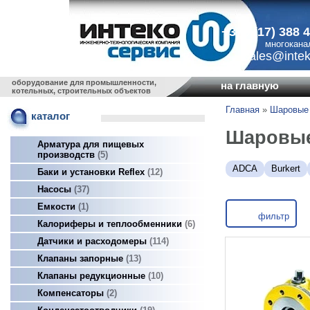
+375 (17) 388 
многокана
sales@intek
оборудование для промышленности,
на главную
котельных, строительных объектов
Главная
»
Шаровые
каталог
Шаровые
Арматура для пищевых
производств
5
ADCA
Burkert
Баки и установки Reflex
12
Насосы
37
Емкости
1
фильтр
Калориферы и теплообменники
6
Датчики и расходомеры
114
Клапаны запорные
13
Клапаны редукционные
10
Компенсаторы
2