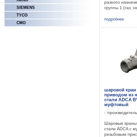
разного назнач
SIEMENS
группы 1 (газ, 
том числе пропа
TYCO
и группы 2 (вода
подробнее
СМО
другие) согласн
97/23/EC и техни
шаровой кран
приводом из 
стали ADCA BV
муфтовый
производител
Шаровые краны
стали ADCA с м
резьбовым при