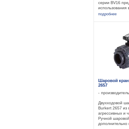
серии BV16 пре
использования в
запорного устр
подробнее
перекрывающего
среды на трубо
транспортирующ
8 ...
Шаровой кран
2657
производител
Двухходовой ша
Burkert 2657 из
агрессивных и ч
Ручной шаровой
дополнительно 
оснащен электр