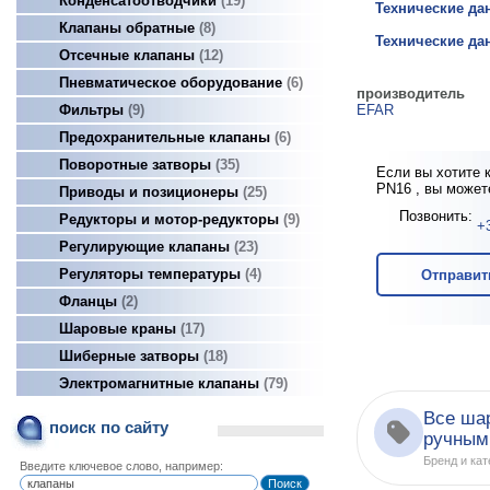
Конденсатоотводчики
19
Технические да
Клапаны обратные
8
Технические дан
Отсечные клапаны
12
Пневматическое оборудование
6
производитель
EFAR
Фильтры
9
Предохранительные клапаны
6
Поворотные затворы
35
Если вы хотите 
PN16 , вы может
Приводы и позиционеры
25
Позвонить:
Редукторы и мотор-редукторы
9
+
Регулирующие клапаны
23
Регуляторы температуры
4
Отправит
Фланцы
2
Шаровые краны
17
Шиберные затворы
18
Электромагнитные клапаны
79
Все ша
поиск по сайту
ручным
Бренд и кат
Введите ключевое слово, например: