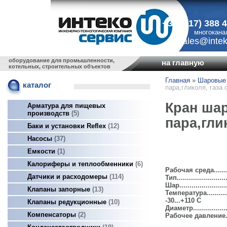
+375 (17) 388 
многокана
sales@intek
оборудование для промышленности,
на главную
котельных, строительных объектов
Главная
»
Шаровые
каталог
пара,гликоля, газа
Кран ша
Арматура для пищевых
производств
5
пара,гли
Баки и установки Reflex
12
Насосы
37
Емкости
1
Калориферы и теплообменники
6
Рабочая среда.....
Датчики и расходомеры
114
Тип..................
Шар....................
Клапаны запорные
13
Температура..........
-30...+110 С
Клапаны редукционные
10
Диаметр...............
Компенсаторы
2
Рабочее давление...