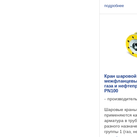
пневматически
подробнее
вращения Шаро
сечение от Ду 15
Кран шаровой
межфланцевы
газа и нефтеп
PN100
производител
Шаровые краны
применяются ка
арматура в тру
разного назнач
группы 1 (газ, 