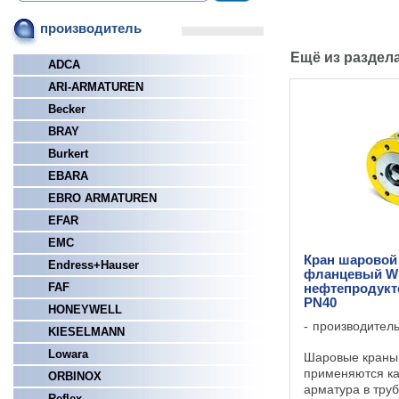
производитель
Ещё из раздел
ADCA
ARI-ARMATUREN
Becker
BRAY
Burkert
EBARA
EBRO ARMATUREN
EFAR
EMC
Кран шаровой
Endress+Hauser
фланцевый WK
FAF
нефтепродукт
PN40
HONEYWELL
производител
KIESELMANN
Lowara
Шаровые краны
применяются ка
ORBINOX
арматура в тру
Reflex