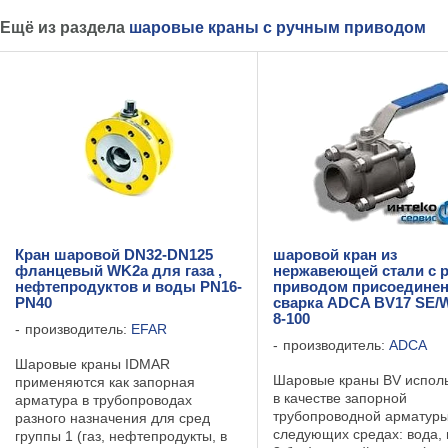
Ещё из раздела
шаровые краны с ручным приводом
Кран шаровой DN32-DN125
шаровой кран из
фланцевый WK2a для газа ,
нержавеющей стали с 
нефтепродуктов и воды PN16-
приводом присоедине
PN40
сварка ADCA BV17 SE/
8-100
производитель:
EFAR
производитель:
ADCA
Шаровые краны IDMAR
Шаровые краны BV испол
применяются как запорная
в качестве запорной
арматура в трубопроводах
трубопроводной арматуры
разного назначения для сред
следующих средах: вода, 
группы 1 (газ, нефтепродукты, в