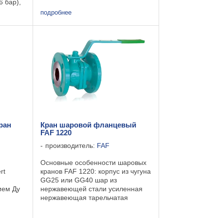
6 бар),
перекрывающего поток рабочей
среды на магистальном
подробнее
трукция
трубопроводе или в
ая.
технологической линии ...
ран
Кран шаровой фланцевый
FAF 1220
производитель:
FAF
Основные особенности шаровых
rt
кранов FAF 1220: корпус из чугуна
GG25 или GG40 шар из
ием Ду
нержавеющей стали усиленная
нержавеющая тарельчатая
пружина уплотнение шара и
штока из PTFE внешнее