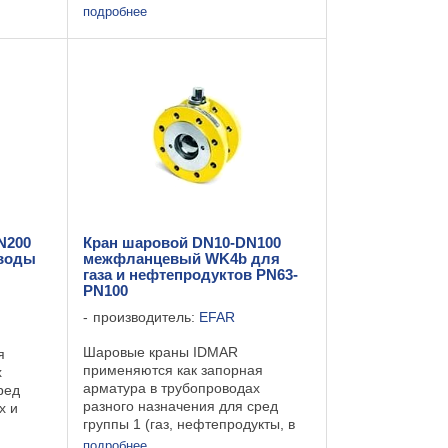
герметизирующее кольцо из
подробнее
силикона прост в
применениидлительный ...
N200
Кран шаровой DN10-DN100
воды
межфланцевый WK4b для
газа и нефтепродуктов PN63-
PN100
производитель:
EFAR
Шаровые краны IDMAR
я
применяются как запорная
х
арматура в трубопроводах
ред
разного назначения для сред
х и
группы 1 (газ, нефтепродукты, в
е СЕ -
том числе пропан-бутан и другие)
подробнее