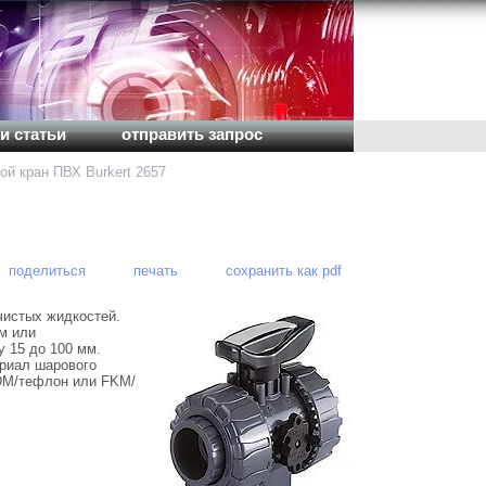
и статьи
отправить запрос
й кран ПВХ Burkert 2657
поделиться
печать
сохранить как pdf
чистых жидкостей.
м или
 15 до 100 мм.
ериал шарового
PDM/тефлон или FKM/