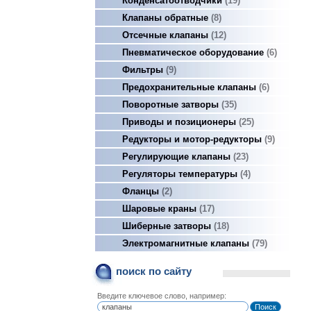
Конденсатоотводчики
19
Клапаны обратные
8
Отсечные клапаны
12
Пневматическое оборудование
6
Фильтры
9
Предохранительные клапаны
6
Поворотные затворы
35
Приводы и позиционеры
25
Редукторы и мотор-редукторы
9
Регулирующие клапаны
23
Регуляторы температуры
4
Фланцы
2
Шаровые краны
17
Шиберные затворы
18
Электромагнитные клапаны
79
поиск по сайту
Введите ключевое слово, например: