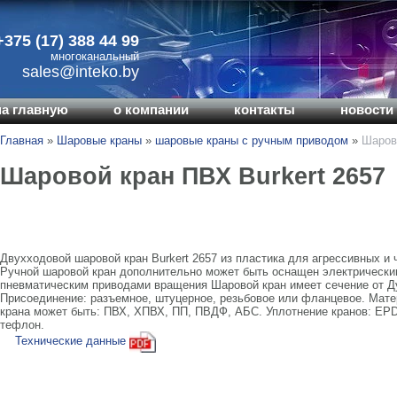
+375 (17) 388 44 99
многоканальный
sales@inteko.by
на главную
о компании
контакты
новости 
Главная
»
Шаровые краны
»
шаровые краны с ручным приводом
»
Шарово
Шаровой кран ПВХ Burkert 2657
Двухходовой шаровой кран Burkert 2657 из пластика для агрессивных и 
Ручной шаровой кран дополнительно может быть оснащен электрически
пневматическим приводами вращения Шаровой кран имеет сечение от Ду
Присоединение: разъемное, штуцерное, резьбовое или фланцевое. Мат
крана может быть: ПВХ, ХПВХ, ПП, ПВДФ, АБС. Уплотнение кранов: E
тефлон.
Технические данные