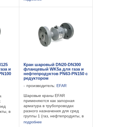
и группы 2 (вода, пар, воздух и
еля.
другие) согласно директиве СЕ -
97/23/EC и технической ...
N125
Кран шаровый DN20-DN300
аза и
фланцевый WK5a для газа и
PN100
нефтепродуктов PN63-PN150 с
редуктором
производитель:
EFAR
Шаровые краны EFAR
я
применяются как запорная
х
арматура в трубопроводах
ред
разного назначения для сред
кты, в
группы 1 (газ, нефтепродукты, в
 другие)
том числе пропан-бутан и другие)
дух и
подробнее
и группы 2 (вода, пар, воздух и
е СЕ -