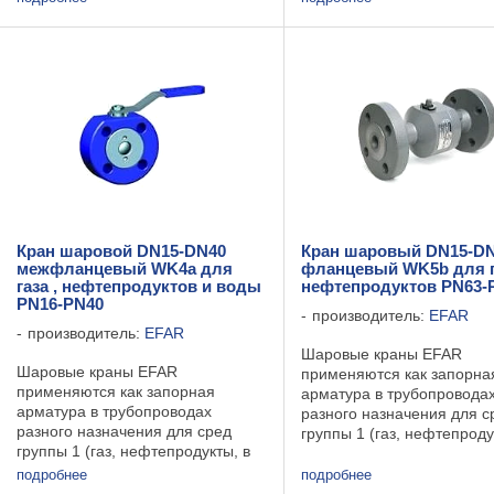
документации производит
внешние уплотнительные ...
Технические данные: ...
Кран шаровой DN15-DN40
Кран шаровый DN15-D
межфланцевый WK4a для
фланцевый WK5b для г
газа , нефтепродуктов и воды
нефтепродуктов PN63-
PN16-PN40
производитель:
EFAR
производитель:
EFAR
Шаровые краны EFAR
Шаровые краны EFAR
применяются как запорна
применяются как запорная
арматура в трубопровода
арматура в трубопроводах
разного назначения для с
разного назначения для сред
группы 1 (газ, нефтепроду
группы 1 (газ, нефтепродукты, в
том числе пропан-бутан и
том числе пропан-бутан и другие)
и группы 2 (вода, пар, воз
подробнее
подробнее
и группы 2 (вода, пар, воздух и
другие) согласно директив