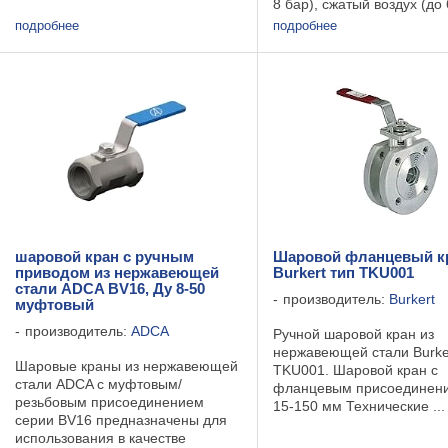
8 бар), сжатый воздух (до 
том числе пропан-бутан и другие)
спирты (до 6 бар), слабо
и группы 2 (вода, пар, воздух и
подробнее
подробнее
агрессивные среды. Конс
другие) согласно директиве СЕ -
полнопроходная, разборн
97/23/EC и технической ...
Присоединение: ...
шаровой кран с ручным
Шаровой фланцевый к
приводом из нержавеющей
Burkert тип TKU001
стали ADCA BV16, Ду 8-50
производитель:
Burkert
муфтовый
производитель:
ADCA
Ручной шаровой кран из
нержавеющей стали Burke
Шаровые краны из нержавеющей
TKU001. Шаровой кран с
стали ADCA с муфтовым/
фланцевым присоединен
резьбовым присоединением
15-150 мм Технические ...
серии BV16 предназначены для
использования в качестве