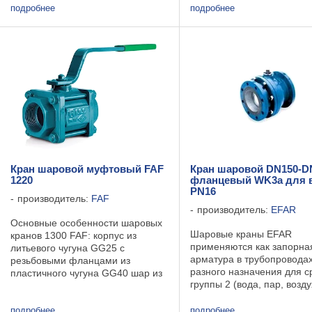
запорного устройства полностью
подробнее
подробнее
перекрывающего поток рабочей
среды на трубопроводах
транспортирующих: воду, пар (до
8 ...
Кран шаровой муфтовый FAF
Кран шаровой DN150-D
1220
фланцевый WK3a для 
PN16
производитель:
FAF
производитель:
EFAR
Основные особенности шаровых
Шаровые краны EFAR
кранов 1300 FAF: корпус из
применяются как запорна
литьевого чугуна GG25 с
арматура в трубопровода
резьбовыми фланцами из
разного назначения для с
пластичного чугуна GG40 шар из
группы 2 (вода, пар, возду
нержавеющей стали тарельчатые
другие) согласно директив
пружины из нержавеющей стали
97/23/EC и технической
уплотнительные кольца шара,
подробнее
подробнее