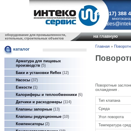
+375 (17) 388 
многокана
sales@intek
оборудование для промышленности,
на главную
котельных, строительных объектов
Главная
»
Поворотн
каталог
Поворот
Арматура для пищевых
производств
5
Баки и установки Reflex
12
Насосы
37
Поворотные заслон
Емкости
1
охлаждения .
Калориферы и теплообменники
6
Тип клапана
Датчики и расходомеры
114
Среда
Клапаны запорные
13
Клапаны редукционные
10
Угол поворота
Компенсаторы
2
Температура сре