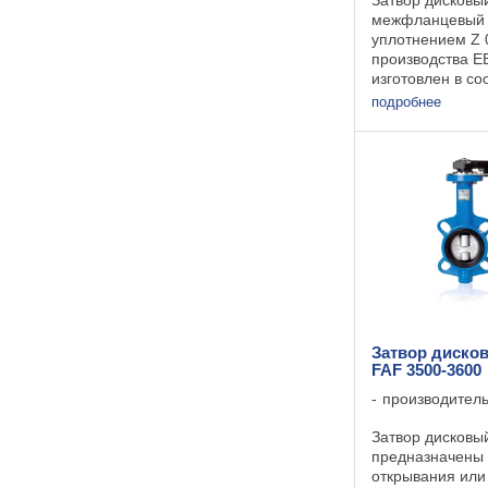
межфланцевый 
уплотнением Z 
производства 
изготовлен в со
593. Разнообра
подробнее
использованных
корпуса, диска 
позволяет прим
Затвор диско
FAF 3500-3600
производител
Затвор дисковы
предназначены 
открывания или