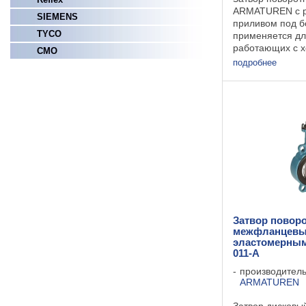
ARMATUREN с 
SIEMENS
приливом под б
TYCO
применяется дл
работающих с х
СМО
охлаждающей в
подробнее
отопительных у
установки,рабо
питьевой и техн
сточными ...
Затвор повор
межфланцевы
эластомерным
011-A
производител
ARMATUREN
Затвор дисковы