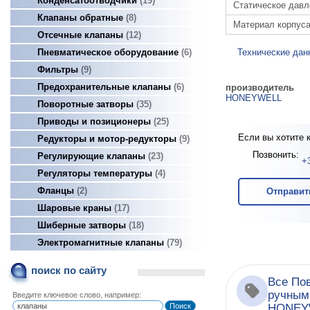
Конденсатоотводчики
19
Статическое давл
Клапаны обратные
8
Материал корпус
Отсечные клапаны
12
Пневматическое оборудование
6
Технические дан
Фильтры
9
Предохранительные клапаны
6
производитель
HONEYWELL
Поворотные затворы
35
Приводы и позиционеры
25
Если вы хотите 
Редукторы и мотор-редукторы
9
Позвонить:
Регулирующие клапаны
23
+
Регуляторы температуры
4
Фланцы
2
Отправит
Шаровые краны
17
Шиберные затворы
18
Электромагнитные клапаны
79
поиск по сайту
Все По
ручным
Введите ключевое слово, например:
HONEY