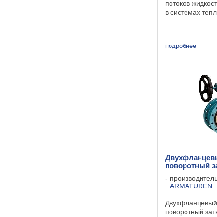
потоков жидкос
в системах тепл
водоснабжения,
химической, тек
областях промы
подробнее
3500- затворы ти
Двухфланцев
поворотный за
производител
ARMATUREN
Двухфланцевый
поворотный зат