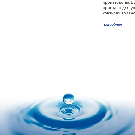
производства 
пригоден для ус
контурах водян
трубопроводах 
технических ну
подробнее
судостроительн
электростанций
рафинировочных