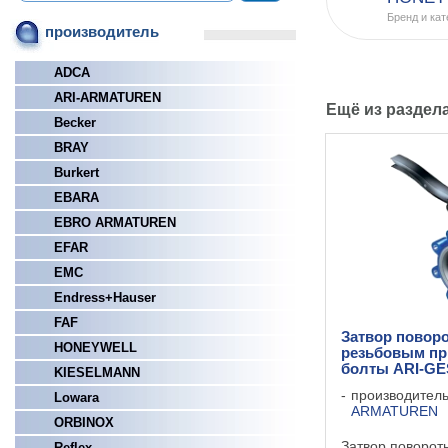
Бренд и кат
производитель
ADCA
ARI-ARMATUREN
Ещё из раздел
Becker
BRAY
Burkert
EBARA
EBRO ARMATUREN
EFAR
EMC
Endress+Hauser
FAF
Затвор повор
HONEYWELL
резьбовым пр
болты ARI-G
KIESELMANN
производител
Lowara
ARMATUREN
ORBINOX
Затвор поворот
Reflex