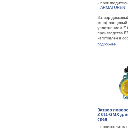
производител
ARMATUREN
Затвор дисковы
межфланцевый 
уплотнением Z 
производства 
изготовлен в со
593. Разнообра
подробнее
использованных
корпуса, диска 
позволяет прим
Затвор повор
Z 011-GMX дл
сред
производител