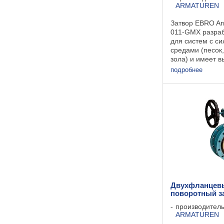
ARMATUREN
Затвор EBRO Ar
011-GMX разра
для систем с с
средами (песок,
зола) и имеет 
износостойкость
подробнее
манжеты уплотн
выполнен из дву
возможна замена
Двухфланцев
поворотный за
производител
ARMATUREN