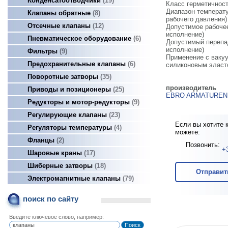
Конденсатоотводчики
19
Класс герметичности 
Диапазон температур...
Клапаны обратные
8
рабочего давления)
Отсечные клапаны
12
Допустимое рабочее д
исполнение)
Пневматическое оборудование
6
Допустимый перепад д
исполнение)
Фильтры
9
Применение с вакуумн
Предохранительные клапаны
6
силиконовым эласт
Поворотные затворы
35
производитель
Приводы и позиционеры
25
EBRO ARMATUREN
Редукторы и мотор-редукторы
9
Регулирующие клапаны
23
Если вы хотите 
Регуляторы температуры
4
можете:
Фланцы
2
Позвонить:
+
Шаровые краны
17
Шиберные затворы
18
Отправит
Электромагнитные клапаны
79
поиск по сайту
Введите ключевое слово, например: