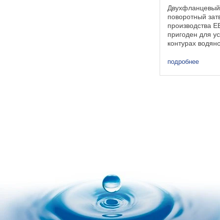
Двухфланцевый
поворотный зат
производства 
пригоден для ус
контурах водян
трубопроводах 
технических ну
подробнее
судостроительн
электростанций
рафинировочных