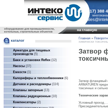
+375 (17) 388 
многокана
sales@intek
оборудование для промышленности,
на главную
котельных, строительных объектов
Главная
»
Поворотн
каталог
химически токсичны
Затвор 
Арматура для пищевых
производств
5
токсичны
Баки и установки Reflex
12
Насосы
37
Емкости
1
Калориферы и теплообменники
6
Затвор фланцевый 
Датчики и расходомеры
114
ARMATUREN предназ
токсичных и сильн
Клапаны запорные
13
Tехнические харак
Клапаны редукционные
10
Компенсаторы
2
Условный проход........
Присоединительные р