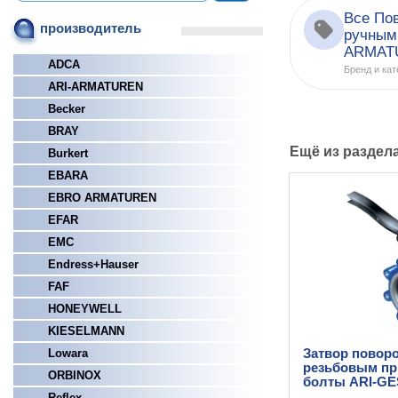
Все По
производитель
ручным
ARMAT
ADCA
Бренд и кат
ARI-ARMATUREN
Becker
BRAY
Ещё из раздел
Burkert
EBARA
EBRO ARMATUREN
EFAR
EMC
Endress+Hauser
FAF
HONEYWELL
KIESELMANN
Lowara
Затвор повор
резьбовым пр
ORBINOX
болты ARI-G
Reflex