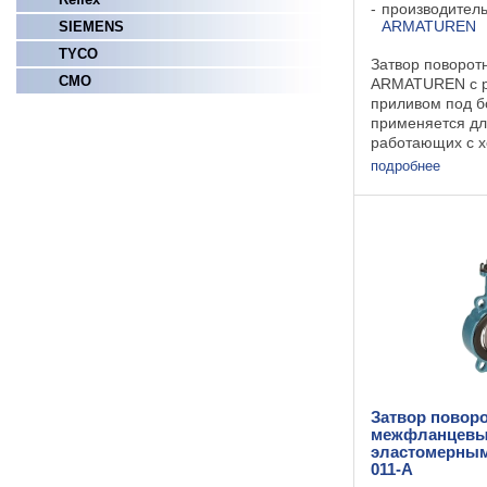
производител
ARMATUREN
SIEMENS
TYCO
Затвор поворот
СМО
ARMATUREN с 
приливом под б
применяется дл
работающих с х
охлаждающей в
подробнее
отопительных у
установки,рабо
питьевой и техн
сточными ...
Затвор повор
межфланцевы
эластомерным
011-A