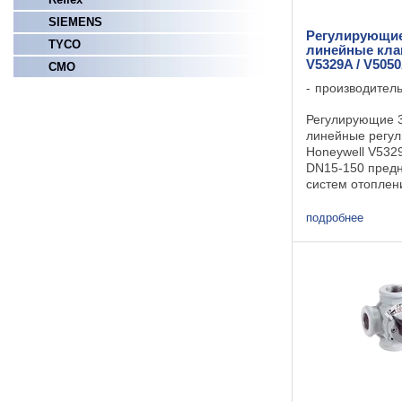
SIEMENS
Регулирующие
TYCO
линейные кла
V5329A / V505
СМО
производител
Регулирующие 3
линейные регу
Honeywell V532
DN15-150 пред
систем отоплен
вентиляции. Ср
Материал корпу
подробнее
Материал штока
Статическое дав