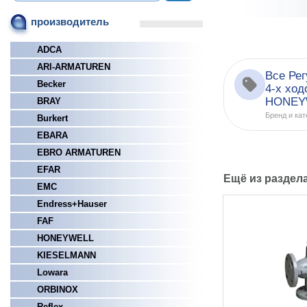
производитель
ADCA
ARI-ARMATUREN
Все Ре
Becker
4-х хо
HONEY
BRAY
Бренд и кат
Burkert
EBARA
EBRO ARMATUREN
EFAR
Ещё из раздел
EMC
Endress+Hauser
FAF
HONEYWELL
KIESELMANN
Lowara
ORBINOX
Reflex