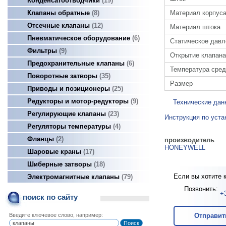
Конденсатоотводчики
19
Материал корпус
Клапаны обратные
8
Отсечные клапаны
12
Материал штока
Пневматическое оборудование
6
Статическое давл
Фильтры
9
Открытие клапана
Предохранительные клапаны
6
Температура сре
Поворотные затворы
35
Размер
Приводы и позиционеры
25
Редукторы и мотор-редукторы
9
Технические дан
Регулирующие клапаны
23
Инструкция по уста
Регуляторы температуры
4
Фланцы
2
производитель
HONEYWELL
Шаровые краны
17
Шиберные затворы
18
Если вы хотите 
Электромагнитные клапаны
79
Позвонить:
+
поиск по сайту
Введите ключевое слово, например:
Отправит