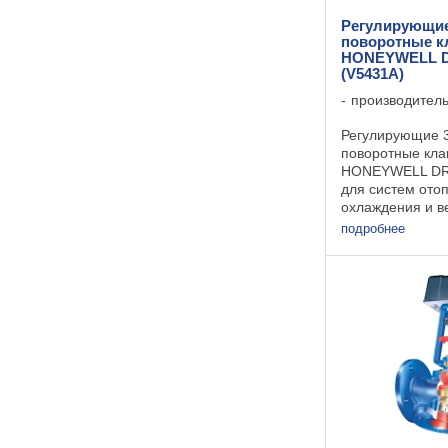
Регулирующие
поворотные к
HONEYWELL D
(V5431А)
производител
Регулирующие 3
поворотные кл
HONEYWELL DR.
для систем ото
охлаждения и в
Особенности: 
подробнее
внутренние дет
увеличивающие
клапана; • Опт
характеристика д