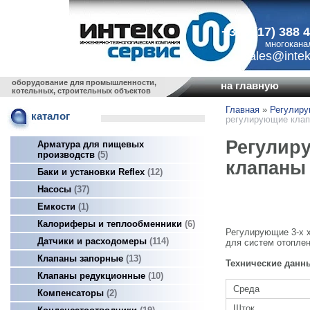
+375 (17) 388 
многокана
sales@intek
оборудование для промышленности,
на главную
котельных, строительных объектов
Главная
»
Регулир
каталог
регулирующие клап
Регулир
Арматура для пищевых
производств
5
клапаны 
Баки и установки Reflex
12
Насосы
37
Емкости
1
Калориферы и теплообменники
6
Регулирующие 3-х 
Датчики и расходомеры
114
для систем отоплен
Клапаны запорные
13
Технические данн
Клапаны редукционные
10
Среда
Компенсаторы
2
Шток