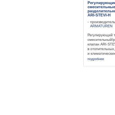
Регулирующие
смесительные
разделительн
ARI-STEVI-H
производител
ARMATUREN
Регулирующий 
смесительный/
клапан ARI-STE
в отопительных
и климатических
холодной, подог
подробнее
воды, воды с ан
Характеристики :