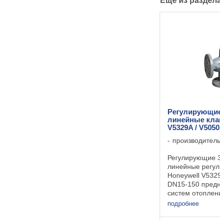
Ещё из раздел
Регулирующие
линейные кла
V5329A / V505
производител
Регулирующие 3
линейные регу
Honeywell V532
DN15-150 пред
систем отоплен
вентиляции. Ср
подробнее
Материал корпу
Материал штока