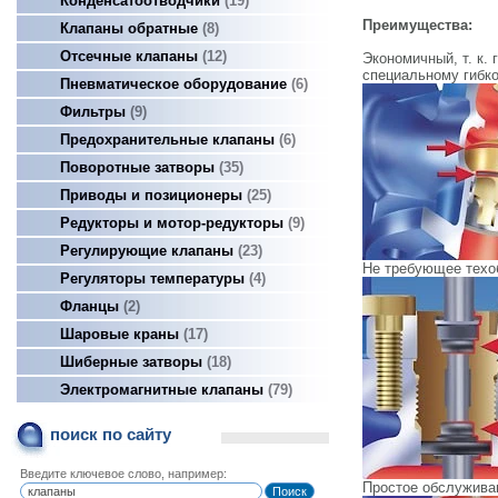
Конденсатоотводчики
19
Преимущества:
Клапаны обратные
8
Отсечные клапаны
12
Экономичный, т. к. 
специальному гибко
Пневматическое оборудование
6
Фильтры
9
Предохранительные клапаны
6
Поворотные затворы
35
Приводы и позиционеры
25
Редукторы и мотор-редукторы
9
Регулирующие клапаны
23
Не требующее техо
Регуляторы температуры
4
Фланцы
2
Шаровые краны
17
Шиберные затворы
18
Электромагнитные клапаны
79
поиск по сайту
Введите ключевое слово, например:
Простое обслуживан