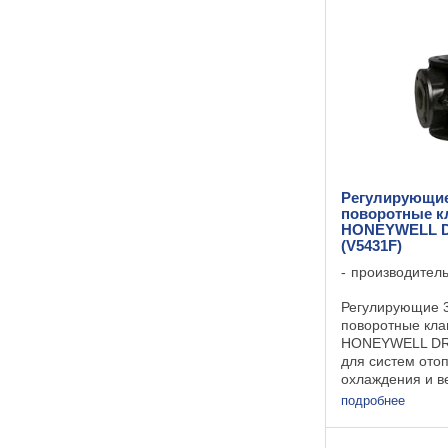
Статическое дав
Регулирующие
поворотные к
HONEYWELL D
(V5431F)
производител
Регулирующие 3
поворотные кл
HONEYWELL DR.
для систем ото
охлаждения и в
клапана 3-х хо
подробнее
смесительный С
гликолевая сме