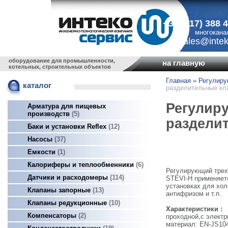
+375 (17) 388 
многокана
sales@intek
оборудование для промышленности,
на главную
котельных, строительных объектов
Главная
»
Регулир
каталог
разделительные кл
Регулир
Арматура для пищевых
производств
5
раздели
Баки и установки Reflex
12
Насосы
37
Емкости
1
Калориферы и теплообменники
6
Регулирующий трех
Датчики и расходомеры
114
STEVI-H применяет
установках для хол
Клапаны запорные
13
антифризом и т.п.
Клапаны редукционные
10
Характеристики :
Компенсаторы
2
проходной,с электр
материал: EN-JS10