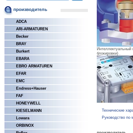
производитель
ADCA
ARI-ARMATUREN
Becker
BRAY
Интеллектуальный 
Burkert
блокировки) .
EBARA
EBRO ARMATUREN
EFAR
EMC
Endress+Hauser
FAF
HONEYWELL
Технические хар
KIESELMANN
Руководство по 
Lowara
ORBINOX
производитель
Reflex