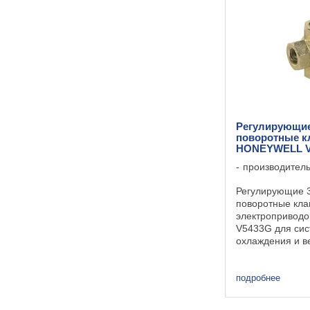
гликоля) Угол п
Температура сре
Регулирующие
поворотные к
HONEYWELL V
производител
Регулирующие 3
поворотные кла
электроприво
V5433G для сис
охлаждения и в
Технические да
3-х ходовой см
вода, водно-гл
подробнее
(макс. 50% глико