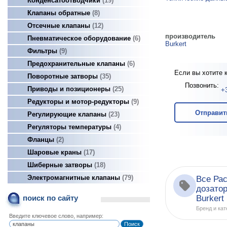
Конденсатоотводчики
19
Клапаны обратные
8
Отсечные клапаны
12
производитель
Пневматическое оборудование
6
Burkert
Фильтры
9
Предохранительные клапаны
6
Если вы хотите 
Поворотные затворы
35
Позвонить:
Приводы и позиционеры
25
+
Редукторы и мотор-редукторы
9
Отправит
Регулирующие клапаны
23
Регуляторы температуры
4
Фланцы
2
Шаровые краны
17
Шиберные затворы
18
Электромагнитные клапаны
79
Все Ра
дозато
Burkert
поиск по сайту
Бренд и кат
Введите ключевое слово, например: