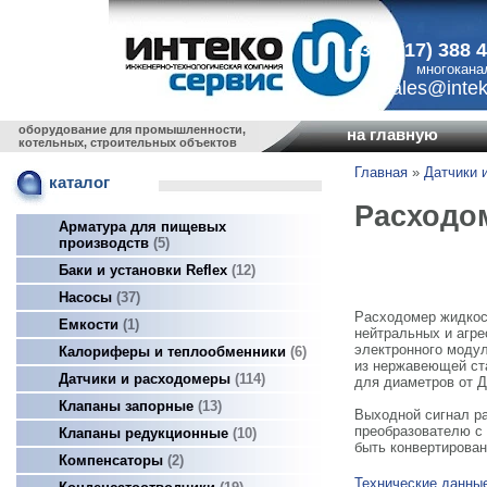
+375 (17) 388 
многокана
sales@intek
оборудование для промышленности,
на главную
котельных, строительных объектов
Главная
»
Датчики 
каталог
Расходом
Арматура для пищевых
производств
5
Баки и установки Reflex
12
Насосы
37
Расходомер жидкост
Емкости
1
нейтральных и агре
электронного модул
Калориферы и теплообменники
6
из нержавеющей ста
Датчики и расходомеры
114
для диаметров от Д
Клапаны запорные
13
Выходной сигнал р
преобразователю с 
Клапаны редукционные
10
быть конвертирова
Компенсаторы
2
Технические данны