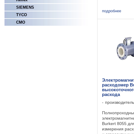
электропроводн
расходомера 80
SIEMENS
электродом из
подробнее
TYCO
стали расходоме
СМО
Электромагн
расходомер Bu
высокоточног
расхода
производител
Полнопроходны
электромагнитн
Burkert 8055 дл
измерения расх