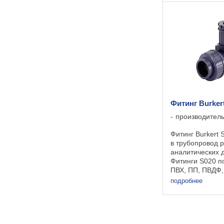
сигналы: транз
реле, или ...
Фитинг Burker
производител
Фитинг Burkert
в трубопровод 
аналитических д
Фитинги S020 п
ПВХ, ПП, ПВДФ, 
нержавеющей с
подробнее
трубопроводов 
400 мм. Техниче