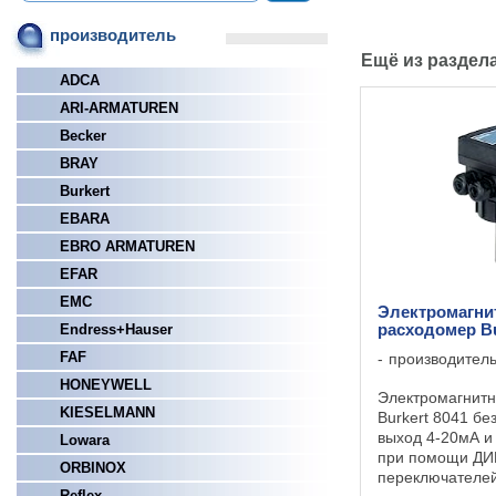
производитель
Ещё из раздел
ADCA
ARI-ARMATUREN
Becker
BRAY
Burkert
EBARA
EBRO ARMATUREN
EFAR
EMC
Электромагн
Endress+Hauser
расходомер Bu
FAF
производител
HONEYWELL
Электромагнит
KIESELMANN
Burkert 8041 бе
выход 4-20мА и
Lowara
при помощи ДИ
ORBINOX
переключателе
Reflex