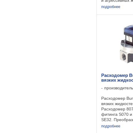
и агрессивных ж
минимальной
подробнее
электропроводн
(или 20 мкСм д
воды). Электро
расходомер 8055
Расходомер Bu
вязких жидко
производител
Расходомер Bur
вязких жидкосте
Расходомер 807
фитинга S070 и
SE32. Преобраз
имеет дисплей 
подробнее
программирова