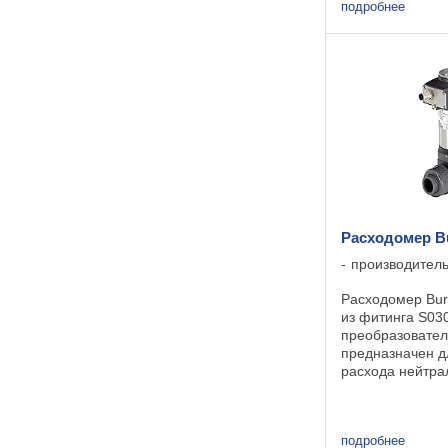
линейку прибор
подробнее
кондуктометра 
преобразовател
8202. ...
Расходомер Bu
производител
Расходомер Burk
из фитинга S03
преобразовател
предназначен д
расхода нейтра
агрессивных жи
Расходомер 80
разработан в ст
подробнее
продолжает лин