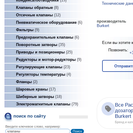
Конденсатоотводчики
19
Технические дан
Клапаны обратные
8
Отсечные клапаны
12
производитель
Пневматическое оборудование
6
Burkert
Фильтры
9
Предохранительные клапаны
6
Если вы хотите 
Поворотные затворы
35
Позвонить:
Приводы и позиционеры
25
+
Редукторы и мотор-редукторы
9
Отправит
Регулирующие клапаны
23
Регуляторы температуры
4
Фланцы
2
Шаровые краны
17
Шиберные затворы
18
Электромагнитные клапаны
79
Все Ра
дозато
Burkert
поиск по сайту
Бренд и кат
Введите ключевое слово, например: