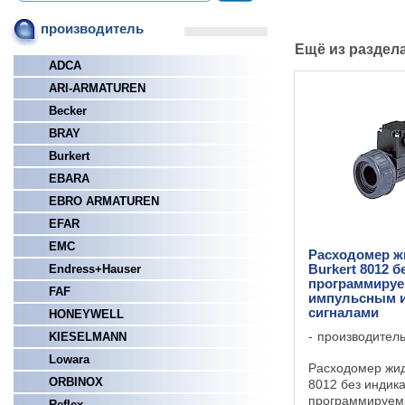
производитель
Ещё из раздел
ADCA
ARI-ARMATUREN
Becker
BRAY
Burkert
EBARA
EBRO ARMATUREN
EFAR
EMC
Расходомер ж
Endress+Hauser
Burkert 8012 б
программиру
FAF
импульсным 
сигналами
HONEYWELL
производител
KIESELMANN
Lowara
Расходомер жид
ORBINOX
8012 без индик
программируем
Reflex