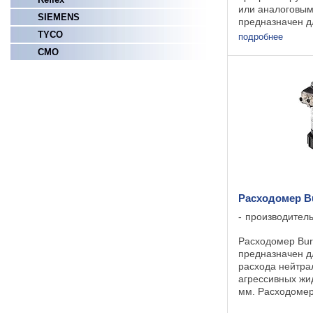
или аналоговым
SIEMENS
предназначен д
расходов в тру
TYCO
подробнее
сечением от Ду 
СМО
Материал фитин
латунь, нержав
ПП, ...
Расходомер Bu
производител
Расходомер Bur
предназначен д
расхода нейтра
агрессивных жи
мм. Расходомер
в стиле Element