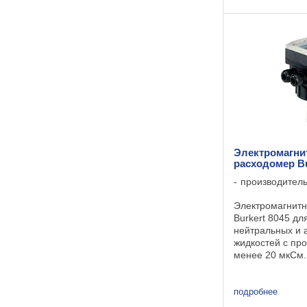
начатую с конду
Электромагн
расходомер Bu
производител
Электромагнит
Burkert 8045 д
нейтральных и 
жидкостей с пр
менее 20 мкСм.
Электромагнит
8045 позволяет
расход, так и 
подробнее
Стандартный ан