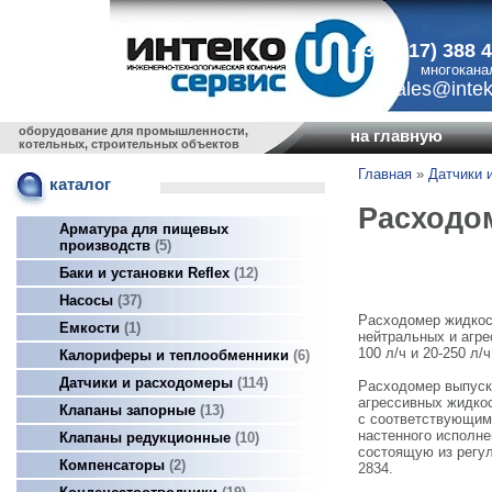
+375 (17) 388 
многокана
sales@intek
оборудование для промышленности,
на главную
котельных, строительных объектов
Главная
»
Датчики 
каталог
Расходом
Арматура для пищевых
производств
5
Баки и установки Reflex
12
Насосы
37
Расходомер жидкост
Емкости
1
нейтральных и агре
100 л/ч и 20-250 л/ч
Калориферы и теплообменники
6
Датчики и расходомеры
114
Расходомер выпуск
агрессивных жидкос
Клапаны запорные
13
с соответствующим 
настенного исполне
Клапаны редукционные
10
состоящую из регул
Компенсаторы
2
2834.