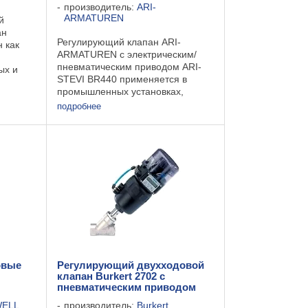
производитель:
ARI-
ARMATUREN
й
ан
Регулирующий клапан ARI-
 как
ARMATUREN с электрическим/
пневматическим приводом ARI-
ых и
STEVI BR440 применяется в
газов
промышленных установках,
нием 4 -
автоматизации производственных
подробнее
процессов, строительстве
установок и оборудования и т. п.
Может применяться для ...
овые
Регулирующий двухходовой
клапан Burkert 2702 с
пневматическим приводом
ELL
производитель:
Burkert