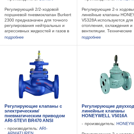
Регулирующий 2/2-ходовой
Регулирующие 2-х ходовы
поршневой пневмоклапан Burkert
линейные клапаны HONE
2300 предназначен для точного
V5328A используются для
регулирования нейтральных и
отопления, охлаждения и
агрессивных жидкостей и газов в
вентиляции. Технические
трубопроводах с сечением Ду 13-
характеристики: Тип клапа
подробнее
подробнее
50 мм. Регулирующий
ходовой Среда вода\пар
пневмоклапан 2300 поставляется
Статическое давление PN
с резьбовым, сварным ...
Материал корпуса чугун 
Материал ...
Регулирующие клапаны с
Регулирующие двуххо
электрическим/
линейные клапаны
пневматическим приводом
HONEYWELL V5016A
ARI-STEVI BR470 ANSI
производитель:
HONEYW
производитель:
ARI-
ARMATUREN