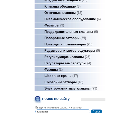
Конденсатоотводчики
19
Клапаны обратные
8
Отсечные клапаны
12
Пневматическое оборудование
6
Фильтры
9
Предохранительные клапаны
6
Поворотные затворы
35
Приводы и позиционеры
25
Редукторы и мотор-редукторы
9
Регулирующие клапаны
23
Регуляторы температуры
4
Фланцы
2
Шаровые краны
17
Шиберные затворы
18
Электромагнитные клапаны
79
поиск по сайту
Введите ключевое слово, например: