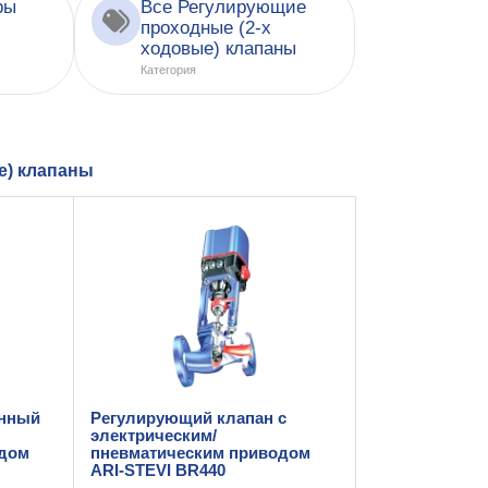
ры
Все Регулирующие
проходные (2-х
ходовые) клапаны
Категория
е) клапаны
анный
Регулирующий клапан с
электрическим/
одом
пневматическим приводом
ARI-STEVI BR440