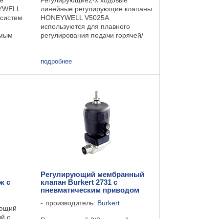
е
Регулирующие2-х ходовые
YWELL
линейные регулирующие клапаны
 систем
HONEYWELL V5025A
используются для плавного
емым
регулирования подачи горячей/
холодной воды или пара в
нения в
системах отопления, вентиляции
епадом
или кондиционирования. Клапаны
подробнее
...
V5025A Honeywell разработаны
для ...
Регулирующий мембранный
ж с
клапан Burkert 2731 с
пневматическим приводом
производитель:
Burkert
ующий
й с