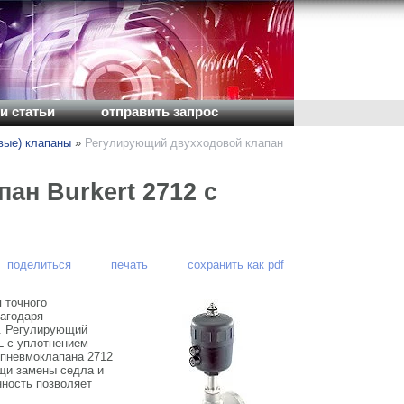
и статьи
отправить запрос
вые) клапаны
»
Регулирующий двухходовой клапан
ан Burkert 2712 с
поделиться
печать
сохранить как pdf
 точного
лагодаря
. Регулирующий
L с уплотнением
 пневмоклапана 2712
щи замены седла и
нность позволяет