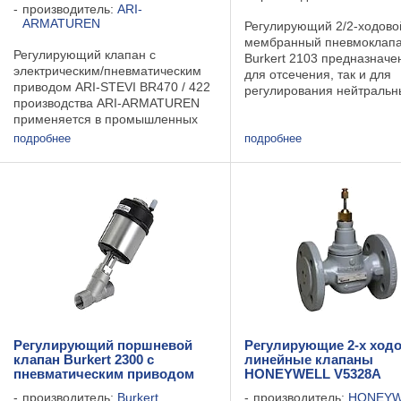
производитель:
ARI-
ARMATUREN
Регулирующий 2/2-ходово
мембранный пневмоклап
Регулирующий клапан с
Burkert 2103 предназначен
электрическим/пневматическим
для отсечения, так и для
приводом ARI-STEVI BR470 / 422
регулирования нейтральн
производства ARI-ARMATUREN
агрессивных жидкостей и 
применяется в промышленных
для трубопроводов с сече
установках, автоматизации
подробнее
25 мм. Материал корпуса
подробнее
производственных процессов,
изготовлен из ...
строительстве установок и
оборудования и т.п. Используется
...
Регулирующий поршневой
Регулирующие 2-х ход
клапан Burkert 2300 с
линейные клапаны
пневматическим приводом
HONEYWELL V5328A
производитель:
Burkert
производитель:
HONEYW