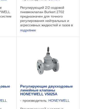
е
Регулирующий 2/2-ходовой
YWELL
пневмоклапан Burkert 2702
 систем
предназначен для точного
регулирования нейтральных и
агрессивных жидкостей и газов в
на 2-х
трубопроводах с сечением Ду 15-
подробнее
50 мм. Регулирующий
16
пневматический клапан
GG25
поставляется только с резьбовым
или со ...
довые
Регулирующие двухходовые
линейные клапаны
HONEYWELL V5025A
ELL
производитель:
HONEYWELL