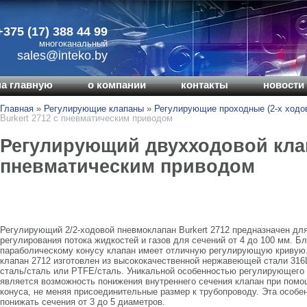
+375 (17) 388 44 99
многоканальный
sales@inteko.by
на главную
о компании
контакты
новости 
Главная
»
Регулирующие клапаны
»
Регулирующие проходные (2-х ходо
Burkert 2712 с пневматическим приводом
Регулирующий двухходовой клап
пневматическим приводом
Регулирующий 2/2-ходовой пневмоклапан Burkert 2712 предназначен для
регулирования потока жидкостей и газов для сечений от 4 до 100 мм. Б
параболическому конусу клапан имеет отличную регулирующую кривую
клапан 2712 изготовлен из высококачественной нержавеющей стали 316
сталь/сталь или PTFE/сталь. Уникальной особенностью регулирующего
является возможность понижения внутреннего сечения клапан при помо
конуса, не меняя присоединительные размер к трубопроводу. Эта особе
понижать сечения от 3 до 5 диаметров.