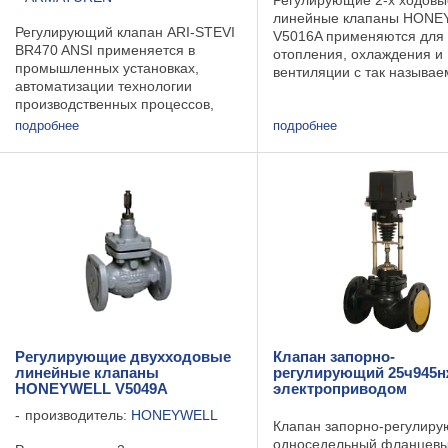
Регулирующие 2-х ходовы
линейные клапаны HONE
Регулирующий клапан ARI-STEVI
V5016A применяются для
BR470 ANSI применяется в
отопления, охлаждения и
промышленных установках,
вентиляции с так называ
автоматизации технологии
"разгруженным седлом".
производственных процессов,
Рекомендуются для приме
строительстве установок и
подробнее
системах с большим пер
подробнее
оборудования и т п. Может
давления, например ИТП. 
применяться для пара,
конденсата, газов с содержанием
влаги и ...
Регулирующие двухходовые
Клапан запорно-
линейные клапаны
регулирующий 25ч945н
HONEYWELL V5049A
электроприводом
производитель:
HONEYWELL
Клапан запорно-регулир
односедельный фланцевы