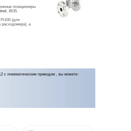
дежные позиционеры
trol
, 8635.
 Pt100 (для
 расходомера), а
12 с пневматическим приводом , вы можете: