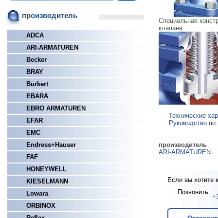
производитель
Специальная констр
клапана.
ADCA
ARI-ARMATUREN
Becker
BRAY
Burkert
EBARA
EBRO ARMATUREN
Технические хар
EFAR
Руководство по 
EMC
Endress+Hauser
производитель
ARI-ARMATUREN
FAF
HONEYWELL
Если вы хотите 
KIESELMANN
Позвонить:
Lowara
+
ORBINOX
Reflex