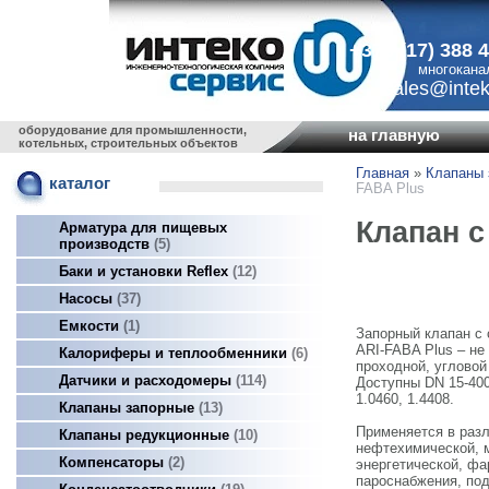
+375 (17) 388 
многокана
sales@intek
оборудование для промышленности,
на главную
котельных, строительных объектов
Главная
»
Клапаны 
каталог
FABA Plus
Клапан 
Арматура для пищевых
производств
5
Баки и установки Reflex
12
Насосы
37
Емкости
1
Запорный клапан 
ARI-FABA Plus – не
Калориферы и теплообменники
6
проходной, угловой
Датчики и расходомеры
114
Доступны DN 15-400
1.0460, 1.4408.
Клапаны запорные
13
Применяется в раз
Клапаны редукционные
10
нефтехимической, 
Компенсаторы
2
энергетической, фа
пароснабжения, под