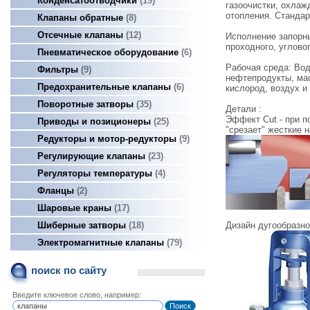
Конденсатоотводчики
19
газоочистки, охлаж
отопления. Стандар
Клапаны обратные
8
Отсечные клапаны
12
Исполнение запорн
проходного, угловог
Пневматическое оборудование
6
Рабочая среда: Вод
Фильтры
9
нефтепродукты, мас
Предохранительные клапаны
6
кислород, воздух и 
Поворотные затворы
35
Детали :
Эффект Cut - при п
Приводы и позиционеры
25
"срезает" жесткие 
Редукторы и мотор-редукторы
9
Регулирующие клапаны
23
Регуляторы температуры
4
Фланцы
2
Шаровые краны
17
Шиберные затворы
18
Дизайн дугообразно
Электромагнитные клапаны
79
поиск по сайту
Введите ключевое слово, например: