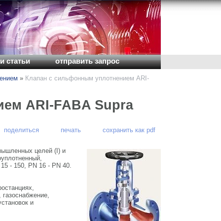
и статьи
отправить запрос
нением
»
Клапан с сильфонным уплотнением ARI-
ием ARI-FABA Supra
поделиться
печать
сохранить как pdf
шленных целей (I) и
оуплотненный,
5 - 150, PN 16 - PN 40.
ростанциях,
 газоснабжение,
установок и