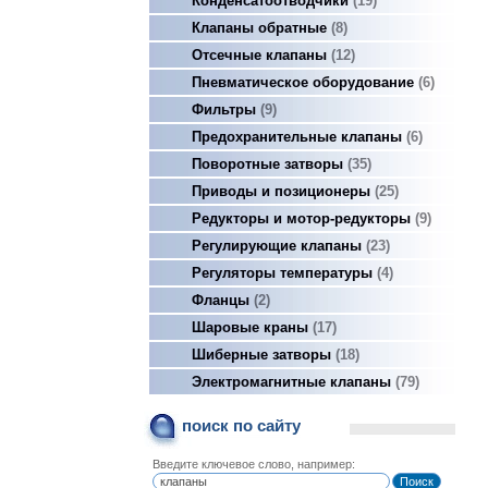
Конденсатоотводчики
19
Клапаны обратные
8
Отсечные клапаны
12
Пневматическое оборудование
6
Фильтры
9
Предохранительные клапаны
6
Поворотные затворы
35
Приводы и позиционеры
25
Редукторы и мотор-редукторы
9
Регулирующие клапаны
23
Регуляторы температуры
4
Фланцы
2
Шаровые краны
17
Шиберные затворы
18
Электромагнитные клапаны
79
поиск по сайту
Введите ключевое слово, например: