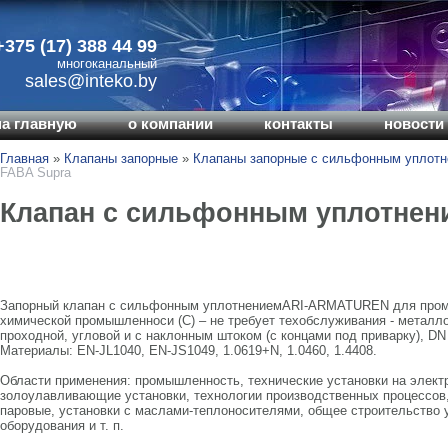
+375 (17) 388 44 99
многоканальный
sales@inteko.by
на главную
о компании
контакты
новости 
Главная
»
Клапаны запорные
»
Клапаны запорные с сильфонным уплот
FABA Supra
Клапан с сильфонным уплотнен
Запорный клапан с сильфонным уплотнениемARI-ARMATUREN для промы
химической промышленноси (С) – не требует техобслуживания - металл
проходной, угловой и с наклонным штоком (с концами под приварку), DN 1
Материалы: EN-JL1040, EN-JS1049, 1.0619+N, 1.0460, 1.4408.
Области применения: промышленность, технические установки на элект
золоулавливающие установки, технологии производственных процессов,
паровые, установки с маслами-теплоносителями, общее строительство 
оборудования и т. п.