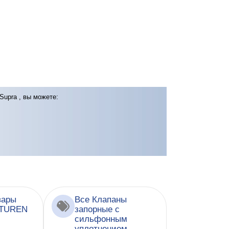
upra , вы можете:
вары
Все Клапаны
ATUREN
запорные с
сильфонным
уплотнением