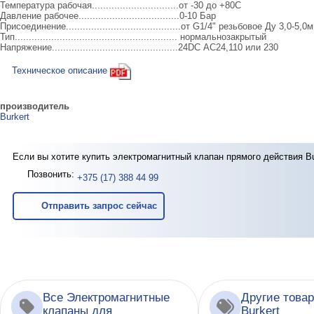
Температура рабочая...............................от -30 до +80C
Давление рабочее....................................0-10 Бар
Присоединение.........................................от G1/4" резьбовое Ду 3,0-5,0
Тип.......................................................... нормальнозакрытый
Напряжение.............................................24DC АС24,110 или 230
Техническое описание
производитель
Burkert
Если вы хотите купить электромагнитный клапан прямого действия Bu
Позвонить:
+375 (17) 388 44 99
Отправить запрос сейчас
Все Электромагнитные
Другие това
клапаны для
Burkert