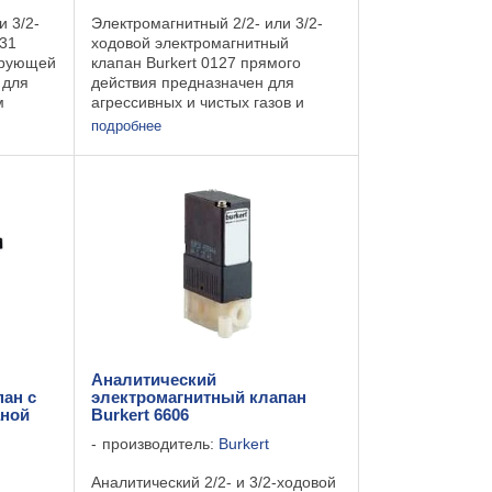
и 3/2-
Электромагнитный 2/2- или 3/2-
131
ходовой электромагнитный
ирующей
клапан Burkert 0127 прямого
 для
действия предназначен для
м
агрессивных и чистых газов и
:
жидкостей с небольшим расходом
подробнее
ейку;
и давлением от вакуума до 2 бар.
ическая
Электромагнитный клапан 0127
изготовлен из ...
Аналитический
ан с
электромагнитный клапан
аной
Burkert 6606
производитель:
Burkert
Аналитический 2/2- и 3/2-ходовой