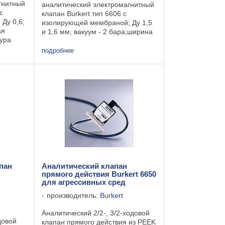
гнитный
аналитический электромагнитный
с
клапан Burkert тип 6606 с
Ду 0,6;
изолирующей мембраной; Ду 1,5
ая
и 1,6 мм; вакуум - 2 бара;ширина
тура
16 мм. Техническая
...от 0 до
характеристика: Температура
подробнее
рабочая...............................от 0 до
...
пан
Аналитический клапан
прямого действия Burkert 6650
для агрессивных сред
производитель:
Burkert
Аналитический 2/2-, 3/2-ходовой
довой
клапан прямого действия из PEEK