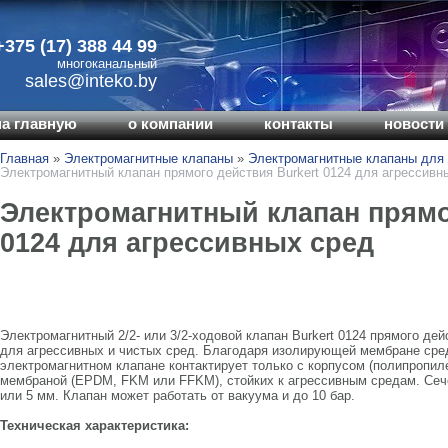
+375 (17) 388 44 99
многоканальный
sales@inteko.by
на главную
о компании
контакты
новости 
Главная
»
Электромагнитные клапаны
»
Электромагнитные клапаны для 
Электромагнитный клапан прямого действия Burkert 0124 для агрессивн
Электромагнитный клапан прямо
0124 для агрессивных сред
Электромагнитный 2/2- или 3/2-ходовой клапан Burkert 0124 прямого де
для агрессивных и чистых сред. Благодаря изолирующей мембране сре
электромагнитном клапане контактирует только с корпусом (полипропил
мембраной (EPDM, FKM или FFKM), стойких к агрессивным средам. Сече
или 5 мм. Клапан может работать от вакуума и до 10 бар.
Техническая характеристика: