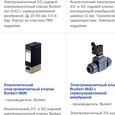
Электромагнитный 2/2-ходовой
Аналитический электрома
электромагнитный клапан Burkert
2/2- и 3/2-ходовой клапан 
тип 0142 с сервоуправляемой
изолирующей мембраной; 
мембраной; Ду 15-50 мм; 0,5-6
ширина 11 мм. Техническ
бар; Корпус из пластика ПВХ,
характеристика: Темпера
ПВДФ. Контакт со средой
рабочая............................
подробнее
подробнее
происходит только с мембраной и
+50C Давление ...
корпусом. Техническая
характеристика: ...
Аналитический
Электромагнитный кла
электромагнитный клапан
Burkert 6642 с
Burkert 6608
сервоуправляемой
мембраной
производитель:
Burkert
производитель:
Burkert
Аналитический 2/2- и 3/2-ходовой
Электромагнитный 2/2-хо
электромагнитный клапан Burkert