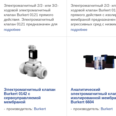
Электромагнитный 2/2- или 3/2-
Электромагнитный 2/2- ил
ходовой электромагнитный
ходовой клапан Burkert 0
клапан Burkert 0121 прямого
прямого действия с изол
действия. Электромагнитный
мембраной предназначен
клапан 0121 предназначен для
агрессивных сред с низки
агрессивных жидкостей и газов с
давленим. Присоединение
подробнее
подробнее
расходом до 1 куб.м. Различные
резьба или муфта под скл
исполнения корпусов (ПВХ,
Корпус из пластика. Техн
тефлон, нержавеющая ...
характеристика: ...
Электромагнитный клапан
Аналитический
Burkert 0142 с
электромагнитный клап
сервоуправляемой
изолированной мембр
мембраной
Burkert 6604
производитель:
Burkert
производитель:
Burkert