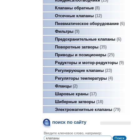
Конденсатоотводчики
19
Клапаны обратные
8
Отсечные клапаны
12
Пневматическое оборудование
6
Фильтры
9
Предохранительные клапаны
6
Поворотные затворы
35
Приводы и позиционеры
25
Редукторы и мотор-редукторы
9
Регулирующие клапаны
23
Регуляторы температуры
4
Фланцы
2
Шаровые краны
17
Шиберные затворы
18
Электромагнитные клапаны
79
поиск по сайту
Введите ключевое слово, например: