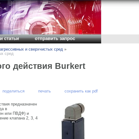
и статьи
отправить запрос
агрессивных и сверхчистых сред
»
ых сред
го действия Burkert
поделиться
печать
сохранить как pdf
йствия предназначен
да в
ен или ПВДФ) и
ние клапана 2, 3, 4