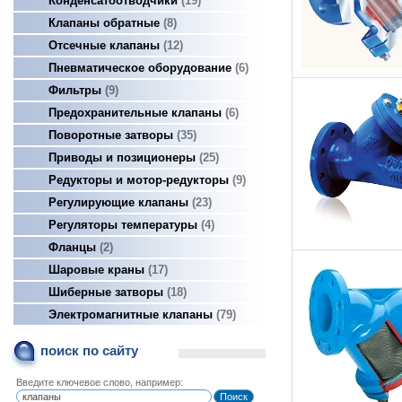
Конденсатоотводчики
19
Клапаны обратные
8
Отсечные клапаны
12
Пневматическое оборудование
6
Фильтры
9
Предохранительные клапаны
6
Поворотные затворы
35
Приводы и позиционеры
25
Редукторы и мотор-редукторы
9
Регулирующие клапаны
23
Регуляторы температуры
4
Фланцы
2
Шаровые краны
17
Шиберные затворы
18
Электромагнитные клапаны
79
поиск по сайту
Введите ключевое слово, например: