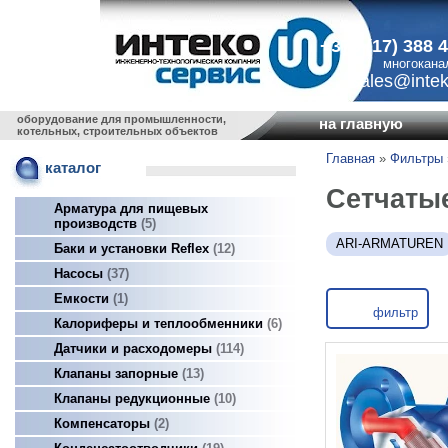
+375 (17) 388 
многокана
sales@intek
оборудование для промышленности,
на главную
котельных, строительных объектов
Главная
»
Фильтры
каталог
Сетчаты
Арматура для пищевых
производств
5
ARI-ARMATUREN
Баки и установки Reflex
12
Насосы
37
Емкости
1
фильтр
Калориферы и теплообменники
6
Датчики и расходомеры
114
Клапаны запорные
13
Клапаны редукционные
10
Компенсаторы
2