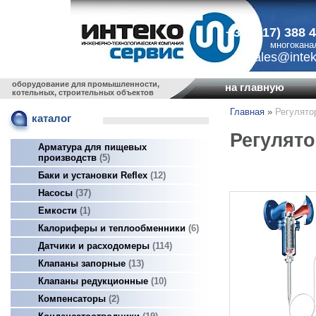
+375 (17) 388 
многокана
sales@intek
оборудование для промышленности,
на главную
котельных, строительных объектов
Главная
»
Регулято
каталог
Регулят
Арматура для пищевых
производств
5
Баки и установки Reflex
12
Насосы
37
Емкости
1
Калориферы и теплообменники
6
Датчики и расходомеры
114
Клапаны запорные
13
Клапаны редукционные
10
Компенсаторы
2