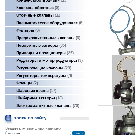
Конденсатоотводчики
19
Клапаны обратные
8
Отсечные клапаны
12
Пневматическое оборудование
6
Фильтры
9
Предохранительные клапаны
6
Поворотные затворы
35
Приводы и позиционеры
25
Редукторы и мотор-редукторы
9
Регулирующие клапаны
23
Регуляторы температуры
4
Фланцы
2
Шаровые краны
17
Шиберные затворы
18
Электромагнитные клапаны
79
поиск по сайту
Введите ключевое слово, например: