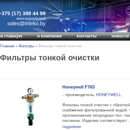
+375 (17) 388 44 99
многоканальный
sales@inteko.by
на главную
о компании
контакты
новости 
Главная
»
Фильтры
»
Фильтры тонкой очистки
Фильтры тонкой очистки
Honeywell F76S
производитель:
HONEYWELL
Фильтры тонкой очистки с обратн
снабжение фильтрованной водой. 
проникновение инородных тел, так
песчинок. Изделия соответствуют ..
подробнее