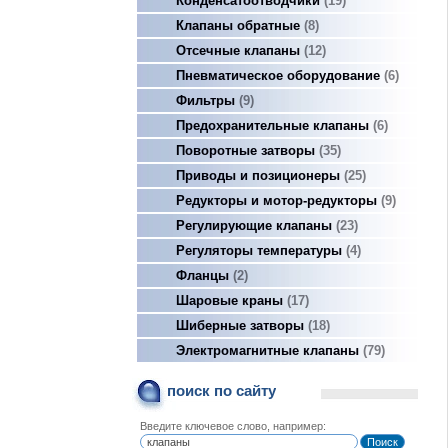
Конденсатоотводчики
19
Клапаны обратные
8
Отсечные клапаны
12
Пневматическое оборудование
6
Фильтры
9
Предохранительные клапаны
6
Поворотные затворы
35
Приводы и позиционеры
25
Редукторы и мотор-редукторы
9
Регулирующие клапаны
23
Регуляторы температуры
4
Фланцы
2
Шаровые краны
17
Шиберные затворы
18
Электромагнитные клапаны
79
поиск по сайту
Введите ключевое слово, например: