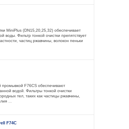
и MiniPlus (DN15,20,25,32) обеспечивает
й воды. Фильтр тонкой очистки препятствует
астности, частиц ржавчины, волокон пеньки
ой промывкой F76CS обеспечивают
нной водой. Фильтры тонкой очистки
родных тел, таких как частицы ржавчины,
ия ...
ell F74C