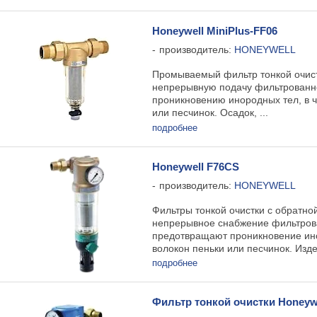
Honeywell MiniPlus-FF06
производитель:
HONEYWELL
Промываемый фильтр тонкой очистк
непрерывную подачу фильтрованно
проникновению инородных тел, в ч
или песчинок. Осадок, ...
подробнее
Honeywell F76CS
производитель:
HONEYWELL
Фильтры тонкой очистки с обратн
непрерывное снабжение фильтрова
предотвращают проникновение ино
волокон пеньки или песчинок. Издел
подробнее
Фильтр тонкой очистки Honeyw