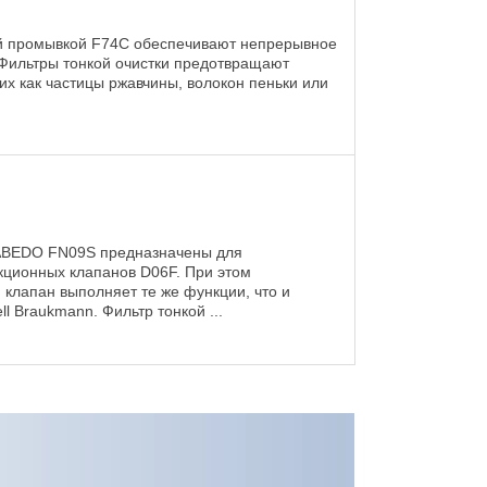
ой промывкой F74C обеспечивают непрерывное
Фильтры тонкой очистки предотвращают
их как частицы ржавчины, волокон пеньки или
ABEDO FN09S предназначены для
ционных клапанов D06F. При этом
лапан выполняет те же функции, что и
 Braukmann. Фильтр тонкой ...