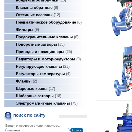
Конденсатоотводчики
19
Клапаны обратные
8
Отсечные клапаны
12
Пневматическое оборудование
6
Фильтры
9
Предохранительные клапаны
6
Поворотные затворы
35
Приводы и позиционеры
25
Редукторы и мотор-редукторы
9
Регулирующие клапаны
23
Регуляторы температуры
4
Фланцы
2
Шаровые краны
17
Шиберные затворы
18
Электромагнитные клапаны
79
поиск по сайту
Введите ключевое слово, например: