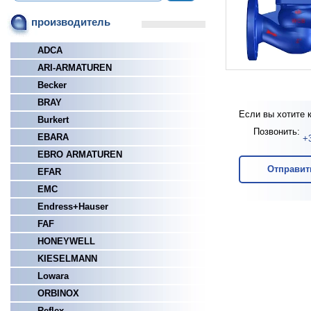
производитель
ADCA
ARI-ARMATUREN
Becker
BRAY
Если вы хотите 
Burkert
Позвонить:
EBARA
+
EBRO ARMATUREN
Отправит
EFAR
EMC
Endress+Hauser
FAF
HONEYWELL
KIESELMANN
Lowara
ORBINOX
Reflex