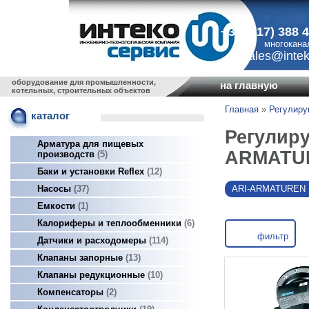
+375 (17) 388 
многокана
sales@intek
оборудование для промышленности,
на главную
котельных, строительных объектов
Главная
»
Регулир
каталог
Регулиру
Арматура для пищевых
ARMATU
производств
5
Баки и установки Reflex
12
ARI-ARMATUREN
Насосы
37
Емкости
1
Калориферы и теплообменники
6
фильтр
Датчики и расходомеры
114
Клапаны запорные
13
Клапаны редукционные
10
Компенсаторы
2