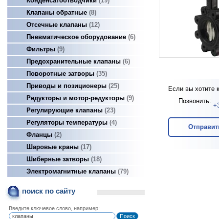
Конденсатоотводчики
19
Клапаны обратные
8
Отсечные клапаны
12
Пневматическое оборудование
6
Фильтры
9
Предохранительные клапаны
6
Поворотные затворы
35
Приводы и позиционеры
25
Если вы хотите 
Редукторы и мотор-редукторы
9
Позвонить:
+
Регулирующие клапаны
23
Регуляторы температуры
4
Отправит
Фланцы
2
Шаровые краны
17
Шиберные затворы
18
Электромагнитные клапаны
79
поиск по сайту
Введите ключевое слово, например: