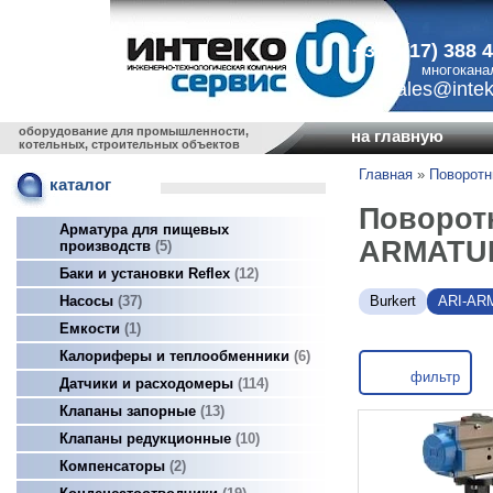
+375 (17) 388 
многокана
sales@intek
оборудование для промышленности,
на главную
котельных, строительных объектов
Главная
»
Поворотн
каталог
Поворот
Арматура для пищевых
ARMATU
производств
5
Баки и установки Reflex
12
Burkert
ARI-AR
Насосы
37
Емкости
1
Калориферы и теплообменники
6
фильтр
Датчики и расходомеры
114
Клапаны запорные
13
Клапаны редукционные
10
Компенсаторы
2