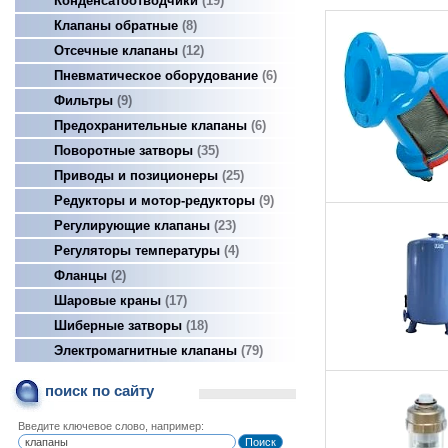
Конденсатоотводчики
19
Клапаны обратные
8
Отсечные клапаны
12
Пневматическое оборудование
6
Фильтры
9
Предохранительные клапаны
6
Поворотные затворы
35
Приводы и позиционеры
25
Редукторы и мотор-редукторы
9
Регулирующие клапаны
23
Регуляторы температуры
4
Фланцы
2
Шаровые краны
17
Шиберные затворы
18
Электромагнитные клапаны
79
поиск по сайту
Введите ключевое слово, например: