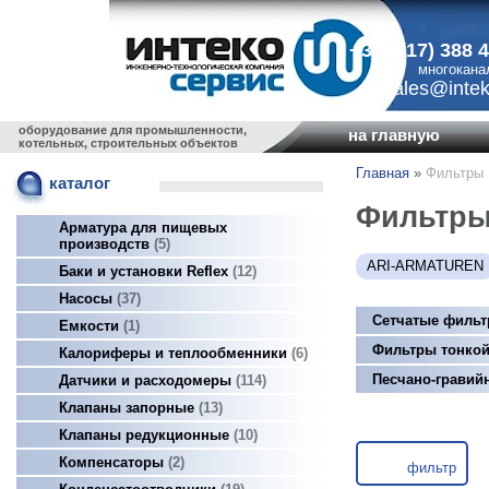
+375 (17) 388 
многокана
sales@intek
оборудование для промышленности,
на главную
котельных, строительных объектов
Главная
»
Фильтры
каталог
Фильтр
Арматура для пищевых
производств
5
ARI-ARMATUREN
Баки и установки Reflex
12
Насосы
37
Сетчатые филь
Емкости
1
Фильтры тонкой
Калориферы и теплообменники
6
Песчано-грави
Датчики и расходомеры
114
Клапаны запорные
13
Клапаны редукционные
10
Компенсаторы
2
фильтр