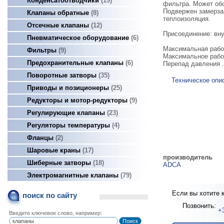
Конденсатоотводчики
19
фильтра. Может об
Подвержен замерза
Клапаны обратные
8
теплоизоляция.
Отсечные клапаны
12
Присоединение: вну
Пневматическое оборудование
6
Максимальная рабоч
Фильтры
9
Максимальное рабоче
Предохранительные клапаны
6
Перепад давления .....
Поворотные затворы
35
Техническое опи
Приводы и позиционеры
25
Редукторы и мотор-редукторы
9
Регулирующие клапаны
23
Регуляторы температуры
4
Фланцы
2
Шаровые краны
17
производитель
Шиберные затворы
18
ADCA
Электромагнитные клапаны
79
Если вы хотите 
поиск по сайту
Позвонить:
+
Введите ключевое слово, например: