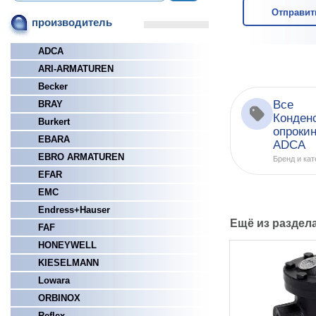
Отправит
производитель
ADCA
ARI-ARMATUREN
Becker
Все
BRAY
Конден
Burkert
опроки
EBARA
ADCA
EBRO ARMATUREN
Бренд и кат
EFAR
EMC
Endress+Hauser
Ещё из раздел
FAF
HONEYWELL
KIESELMANN
Lowara
ORBINOX
Reflex