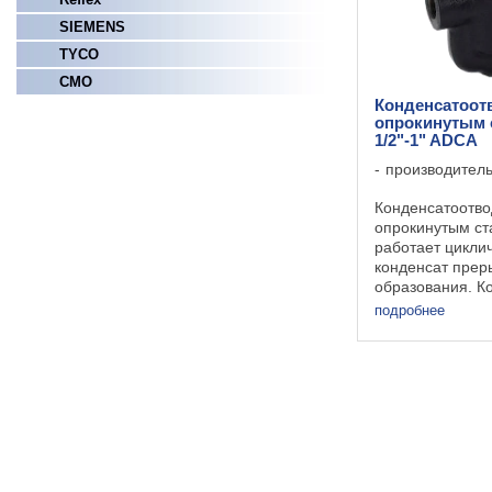
SIEMENS
TYCO
СМО
Конденсатоот
опрокинутым с
1/2"-1" ADCA
производител
Конденсатоотво
опрокинутым ст
работает цикличе
конденсат прер
образования. К
с опрокинутым с
подробнее
1/2"-1" ADCA ст
при незначител
давления. Для ..