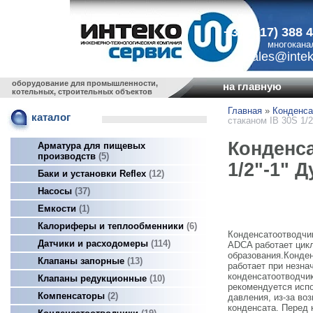
+375 (17) 388 
многокана
sales@intek
оборудование для промышленности,
на главную
котельных, строительных объектов
Главная
»
Конденса
каталог
стаканом IB 30S 1/
Конденса
Арматура для пищевых
производств
5
1/2"-1" 
Баки и установки Reflex
12
Насосы
37
Емкости
1
Калориферы и теплообменники
6
Конденсатоотводчик
Датчики и расходомеры
114
ADCA работает цикл
образования.Конде
Клапаны запорные
13
работает при незна
конденсатоотводчик
Клапаны редукционные
10
рекомендуется исп
Компенсаторы
2
давления, из-за во
конденсата. Перед 