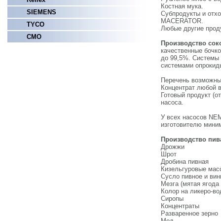
Костная мука.
SIEMENS
Субпродукты и отх
MACERATOR.
TYCO
Любые другие прод
СМО
Производство сок
качественные бочк
до 99,5%. Системы
системами опрокид
Перечень возможны
Концентрат любой в
Готовый продукт (о
насоса.
У всех насосов NEM
изготовителю миним
Производство пив
Дрожжи
Шрот
Дробина пивная
Кизельгуровые мас
Сусло пивное и вин
Мезга (мятая ягода
Колор на ликеро-в
Сиропы
Концентраты
Разваренное зерно
Мед