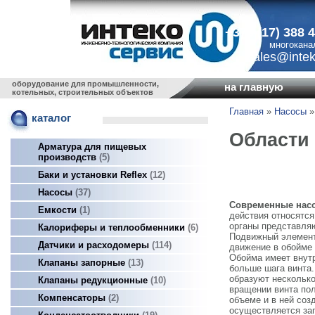
+375 (17) 388 
многокана
sales@intek
оборудование для промышленности,
на главную
котельных, строительных объектов
Главная
»
Насосы
»
каталог
Области
Арматура для пищевых
производств
5
Баки и установки Reflex
12
Насосы
37
Современные нас
Емкости
1
действия относятс
органы представляю
Калориферы и теплообменники
6
Подвижный элемент 
Датчики и расходомеры
114
движение в обойме 
Обойма имеет внут
Клапаны запорные
13
больше шага винта.
образуют несколько
Клапаны редукционные
10
вращении винта пол
Компенсаторы
2
объеме и в ней соз
осуществляется за