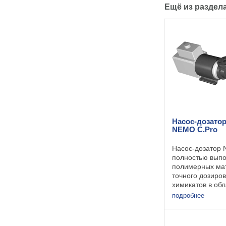
Ещё из раздел
Насос-дозато
NEMO C.Pro
Насос-дозатор 
полностью вып
полимерных ма
точного дозиро
химикатов в об
окружающей ср
подробнее
промышленност
полимерный на
предназначен 