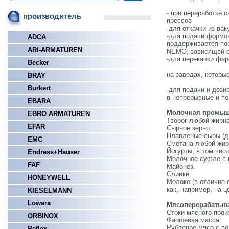
- при переработке 
производитель
прессов
-для откачки из ва
-для подачи формо
ADCA
поддерживается пос
ARI-ARMATUREN
NEMO, зависящей о
-для перекачки фар
Becker
на заводах, которы
BRAY
Burkert
-для подачи и дози
в непрерывные и п
EBARA
Молочная промыш
EBRO ARMATUREN
Творог любой жирно
EFAR
Сырное зерно.
Плавленые сыры (дл
EMC
Сметана любой жир
Йогурты, в том чи
Endress+Hauser
Молочное суфле с 
FAF
Майонез.
Сливки.
HONEYWELL
Молоко (в отличие 
как, например, на 
KIESELMANN
Lowara
Мясоперерабатыв
Стоки мясного прои
ORBINOX
Фаршевая масса.
Рубленое мясо с во
Reflex