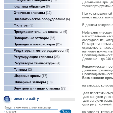
Конденсатоотводчики
19
Дальнейшее вращен
транспортируемой с
Клапаны обратные
8
Отсечные клапаны
12
При установленной 
имеют насосы винто
Пневматическое оборудование
6
В данном разделе 
Фильтры
9
Предохранительные клапаны
6
Нефтехимическая
магистральные насо
Поворотные затворы
35
оборудование, кото
По маркетинговым 
Приводы и позиционеры
25
окупаемость насоса
Редукторы и мотор-редукторы
9
начинает приносить
Производительность
Регулирующие клапаны
23
Давление – до 240 
Регуляторы температуры
4
Керамическая пр
Фланцы
2
Диапазон производи
Производительность
Шаровые краны
17
Возможности прим
Шиберные затворы
18
на заводах, которы
Электромагнитные клапаны
79
-для перекачки сыр
-для загрузки уста
поиск по сайту
-для загрузки расп
-для регулируемой 
Введите ключевое слово, например:
на заводах, которы