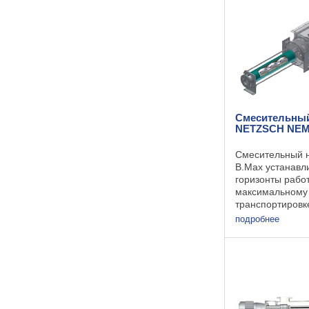
почти беспульса
Смесительный
NETZSCH NEM
Смесительный 
B.Max устанавл
горизонты рабо
максимальному
транспортировк
биосубстратов.
подробнее
результатом по
совершенствов
эксцентриковог
насоса NETZSCH