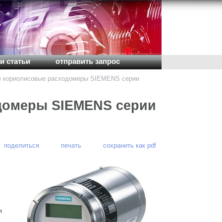
и статьи
отправить запрос
 кориолисовые расходомеры SIEMENS серии
домеры SIEMENS серии
поделиться
печать
сохранить как pdf
и