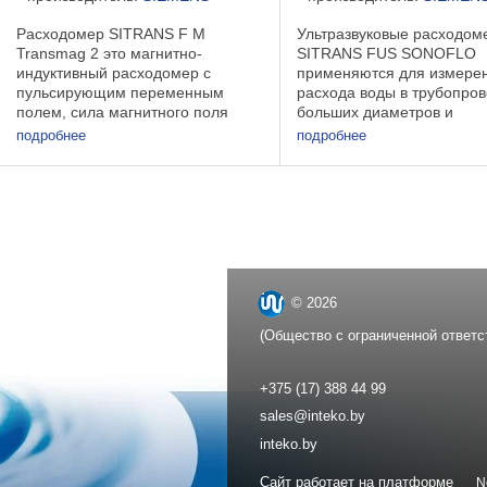
Расходомер SITRANS F M
Ультразвуковые расходом
Transmag 2 это магнитно-
SITRANS FUS SONOFLO
индуктивный расходомер с
применяются для измере
пульсирующим переменным
расхода воды в трубопро
полем, сила магнитного поля
больших диаметров и
которого значительно превышает
непроводящих жидкостей.
подробнее
подробнее
силу поля обычных магнитно-
Области применения : в о
индуктивных расходомеров с
принципа измерений рас
пульсирующим постоянным
лежит времяпролетный м
полем. Благодаря ...
измерения скорости ...
© 2026
(Общество с ограниченной ответс
+375 (17) 388 44 99
sales@inteko.by
inteko.by
Сайт работает на платформе
N