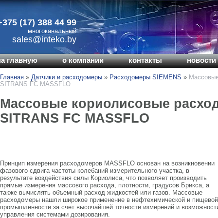
+375 (17) 388 44 99
многоканальный
sales@inteko.by
на главную
о компании
контакты
новости 
Главная
»
Датчики и расходомеры
»
Расходомеры SIEMENS
»
Массовые
SITRANS FC MASSFLO
Массовые кориолисовые расхо
SITRANS FC MASSFLO
Принцип измерения расходомеров MASSFLO основан на возникновении
фазового сдвига частоты колебаний измерительного участка, в
результате воздействия силы Кориолиса, что позволяет производить
прямые измерения массового расхода, плотности, градусов Брикса, а
также вычислять объемный расход жидкостей или газов. Массовые
расходомеры нашли широкое применение в нефтехимической и пищевой
промышленности за счет высочайшей точности измерений и возможност
управления системами дозирования.