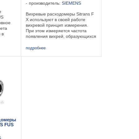
производитель:
SIEMENS
е
Вихревые расходомеры Sitrans F
US
X используют в своей работе
овное
вихревой принцип измерения.
чета
При этом измеряется частота
 в
появления вихрей, образующихся
при прохождении рабочей среды
нове
вокруг тела обтекания. Вихри
подробнее
хода
создают давление на
етод
специальном ...
домеры
NS FUS
S