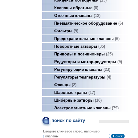
Конденсатоотводчики
19
Клапаны обратные
8
Отсечные клапаны
12
Пневматическое оборудование
6
Фильтры
9
Предохранительные клапаны
6
Поворотные затворы
35
Приводы и позиционеры
25
Редукторы и мотор-редукторы
9
Регулирующие клапаны
23
Регуляторы температуры
4
Фланцы
2
Шаровые краны
17
Шиберные затворы
18
Электромагнитные клапаны
79
поиск по сайту
Введите ключевое слово, например: