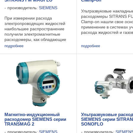
SITRANS FM MAGFLO
Clamp-on
производитель:
SIEMENS
Ультразвуковые накладны
расходомеры SITRANS F
При измерении расхода
Clamp-on нашли свое осн
электропроводящих жидкостей
применение в системах у
наибольшее распространение
расхода жидкостей и газов
получили электромагнитные
напорных трубопроводах
расходомеры, как обладающие
больших диаметров. В ос
наилучшим отношением цена/
подробнее
подробнее
принципа измерения рас
качество, точностью и
лежит времяпролетный м
стабильностью измерений.
измерения ...
Расходомеры MAGFLO
предназначены для ...
Магнитно-индукционный
Ультразвуковые расхо
расходомер SIEMENS серии
SIEMENS серии SITRA
TRANSMAG 2
SONOFLO
производитель:
SIEMENS
производитель:
SIEMEN