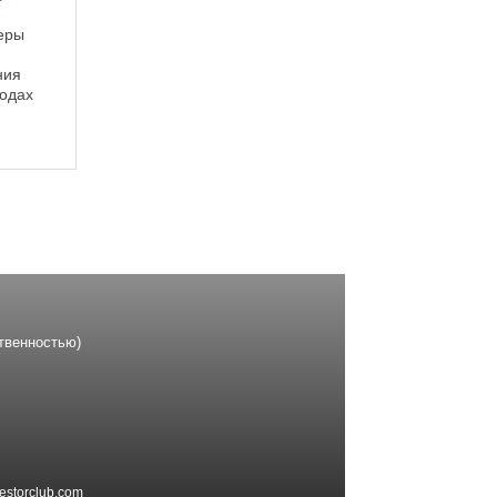
еры
ния
водах
снове
хода
етод
твенностью)
estorclub.com