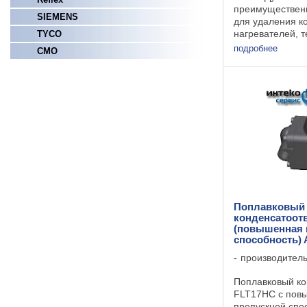
преимущественн
SIEMENS
для удаления к
нагревателей, 
TYCO
сушилок, варочн
подробнее
СМО
другого оборуд
непрерывным ц
Отводит конденс
Поплавковый
конденсатоот
(повышенная 
способность)
производител
Поплавковый ко
FLT17HC с пов
пропускной спо