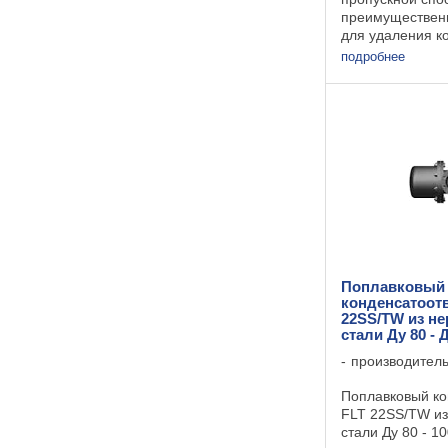
преимущественн
для удаления к
нагревателей, 
подробнее
сушилок, варочн
другого оборуд
непрерывным ци
Поплавковый
конденсатоот
22SS/TW из н
стали Ду 80 -
производител
Поплавковый ко
FLT 22SS/TW и
стали Ду 80 - 1