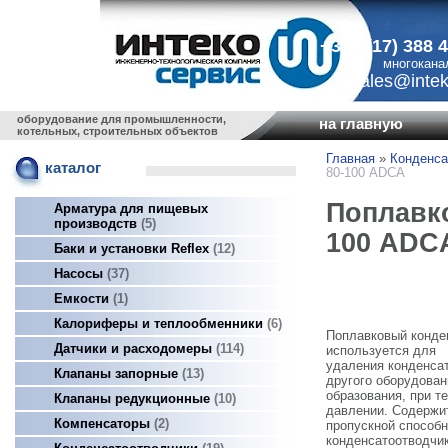
+375 (17) 388 
многокана
sales@intek
оборудование для промышленности,
на главную
котельных, строительных объектов
Главная
»
Конденса
каталог
80-100 ADCA
Поплавко
Арматура для пищевых
производств
5
100 ADC
Баки и установки Reflex
12
Насосы
37
Емкости
1
Калориферы и теплообменники
6
Поплавковый конде
Датчики и расходомеры
114
используется для
удаления конденсат
Клапаны запорные
13
другого оборудован
образования, при т
Клапаны редукционные
10
давлении. Содержи
Компенсаторы
2
пропускной способ
конденсатоотводчи