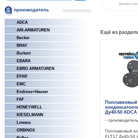
Бренд и кат
производитель
ADCA
ARI-ARMATUREN
Ещё из раздел
Becker
BRAY
Burkert
EBARA
EBRO ARMATUREN
EFAR
EMC
Endress+Hauser
FAF
Поплавковый
HONEYWELL
конденсатоот
Ду40-50 ADCA
KIESELMANN
производител
Lowara
ORBINOX
Поплавковый ко
FLT17 Ду40-50
Reflex