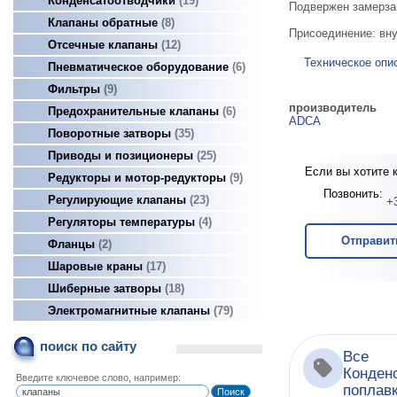
Конденсатоотводчики
19
Подвержен замерзан
Клапаны обратные
8
Присоединение: вну
Отсечные клапаны
12
Техническое опи
Пневматическое оборудование
6
Фильтры
9
производитель
Предохранительные клапаны
6
ADCA
Поворотные затворы
35
Приводы и позиционеры
25
Если вы хотите 
Редукторы и мотор-редукторы
9
Позвонить:
Регулирующие клапаны
23
+
Регуляторы температуры
4
Отправит
Фланцы
2
Шаровые краны
17
Шиберные затворы
18
Электромагнитные клапаны
79
поиск по сайту
Все
Конден
Введите ключевое слово, например:
поплав