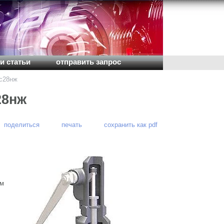
и статьи
отправить запрос
с28нж
28нж
поделиться
печать
сохранить как pdf
ям