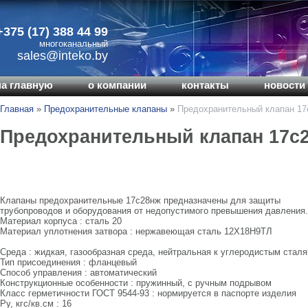
+375 (17) 388 44 99
многоканальный
sales@inteko.by
на главную
о компании
контакты
новости 
Главная
»
Предохранительные клапаны
»
Предохранительный клапан 17
Предохранительный клапан 17с
Клапаны предохранительные 17с28нж предназначены для защиты
трубопроводов и оборудования от недопустимого превышения давления.
Материал корпуса : сталь 20
Материал уплотнения затвора : нержавеющая сталь 12Х18Н9ТЛ
Среда : жидкая, газообразная среда, нейтральная к углеродистым стал
Тип присоединения : фланцевый
Способ управления : автоматический
Конструкционные особенности : пружинный, с ручным подрывом
Класс герметичности ГОСТ 9544-93 : нормируется в паспорте изделия
Ру, кгс/кв.см : 16