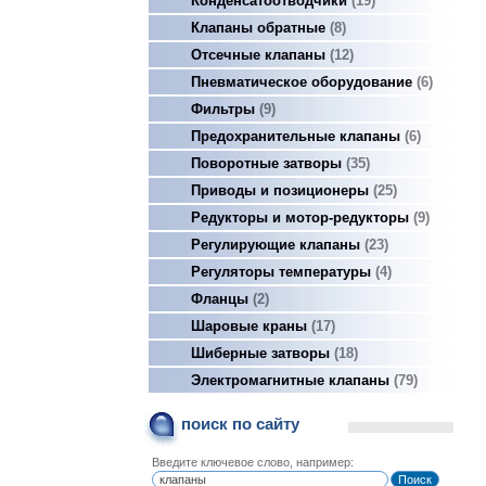
Конденсатоотводчики
19
Клапаны обратные
8
Отсечные клапаны
12
Пневматическое оборудование
6
Фильтры
9
Предохранительные клапаны
6
Поворотные затворы
35
Приводы и позиционеры
25
Редукторы и мотор-редукторы
9
Регулирующие клапаны
23
Регуляторы температуры
4
Фланцы
2
Шаровые краны
17
Шиберные затворы
18
Электромагнитные клапаны
79
поиск по сайту
Введите ключевое слово, например: