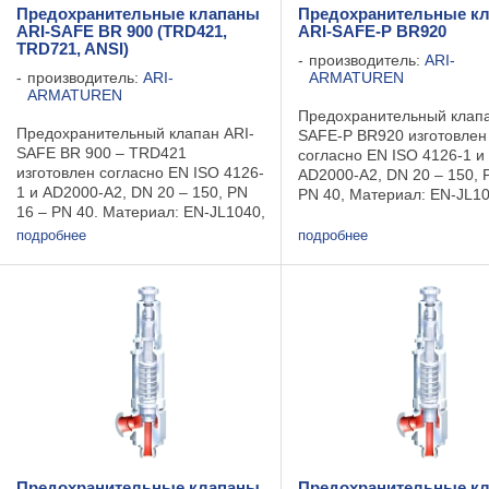
Предохранительные клапаны
Предохранительные к
ARI-SAFE BR 900 (TRD421,
ARI-SAFE-P BR920
TRD721, ANSI)
производитель:
ARI-
производитель:
ARI-
ARMATUREN
ARMATUREN
Предохранительный клапа
Предохранительный клапан ARI-
SAFE-P BR920 изготовлен
SAFE BR 900 – TRD421
согласно EN ISO 4126-1 и
изготовлен согласно EN ISO 4126-
AD2000-A2, DN 20 – 150, P
1 и AD2000-A2, DN 20 – 150, PN
PN 40, Материал: EN-JL10
16 – PN 40. Материал: EN-JL1040,
1.0619+N, 1.4408 Области
EN-JS1049, 1.0619+N, 1.4408–
применения: промышлен
подробнее
подробнее
TRD421 Области применения:
установки, автоматизация
промышленные установки,
производственных процессо
котельные. Среды: ...
Предохранительные клапаны
Предохранительные к