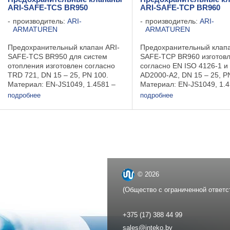
ARI-SAFE-TCS BR950
ARI-SAFE-TCP BR960
производитель:
ARI-
производитель:
ARI-
ARMATUREN
ARMATUREN
Предохранительный клапан ARI-
Предохранительный клапа
SAFE-TCS BR950 для систем
SAFE-TCP BR960 изготов
отопления изготовлен согласно
согласно EN ISO 4126-1 и
TRD 721, DN 15 – 25, PN 100.
AD2000-A2, DN 15 – 25, P
Материал: EN-JS1049, 1.4581 –
Материал: EN-JS1049, 1.4
для установки на горизонтальных
Применение :различные о
подробнее
подробнее
линиях. Применение: различные
промышленности: пищево
отрасли промышленности:
энергетической, химическ
пищевой, ...
нефтехимической, ...
© 2026
(Общество с ограниченной ответс
+375 (17) 388 44 99
sales@inteko.by