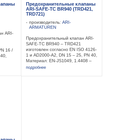
лапаны
Предохранительные клапаны
ARI-SAFE-TC BR940 (TRD421,
TRD721)
производитель:
ARI-
ARMATUREN
н ARI-
Предохранительный клапан ARI-
SAFE-TC BR940 – TRD421
изготовлен согласно EN ISO 4126-
N 16 /
1 и AD2000-A2, DN 15 – 25, PN 40,
40,
Материал: EN-JS1049, 1.4408 –
TRD421 Применение: различные
ные
подробнее
отрасли промышленности:
пищевой, энергетической,
в, ...
химической, ...
лапаны