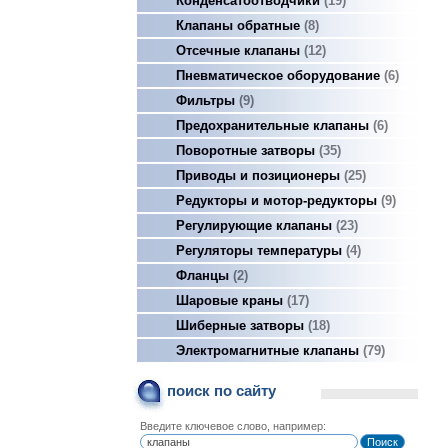
Конденсатоотводчики
19
Клапаны обратные
8
Отсечные клапаны
12
Пневматическое оборудование
6
Фильтры
9
Предохранительные клапаны
6
Поворотные затворы
35
Приводы и позиционеры
25
Редукторы и мотор-редукторы
9
Регулирующие клапаны
23
Регуляторы температуры
4
Фланцы
2
Шаровые краны
17
Шиберные затворы
18
Электромагнитные клапаны
79
поиск по сайту
Введите ключевое слово, например: