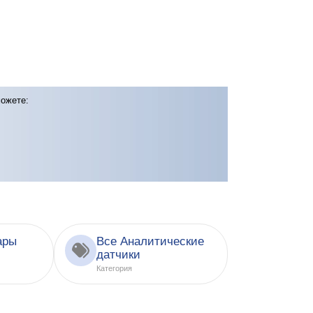
можете:
ары
Все Аналитические
датчики
Категория