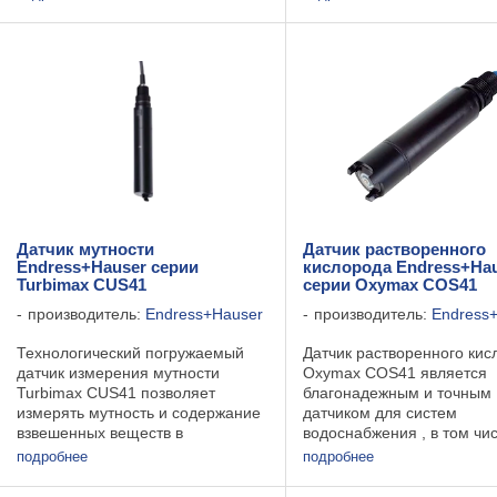
процессов дезинфекции.
загрязненных или волокн
Присутствие трех диафрагм
сред, суспензий, эмульси
гарантирует его пригодность в
отложений. Благодаря
условиях ...
неразбиваемому ...
Датчик мутности
Датчик растворенного
Endress+Hauser серии
кислорода Endress+Ha
Turbimax CUS41
серии Oxymax COS41
производитель:
Endress+Hauser
производитель:
Endress
Технологический погружаемый
Датчик растворенного кис
датчик измерения мутности
Oxymax COS41 является
Turbimax CUS41 позволяет
благонадежным и точным
измерять мутность и содержание
датчиком для систем
взвешенных веществ в
водоснабжения , в том чи
технической и сточной воде. Для
сточных вод. Основные
подробнее
подробнее
исследования используется
преимущества: Высокая т
мультиканальная технология и
измерения. Продолжител