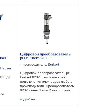
истых
и погружаемый датчик для
й или
питьевой и технологической воды,
использует метод рассеянного ...
Цифровой преобразователь
user
рН Burkert 8202
производитель:
Burkert
+Hauser
Цифровой преобразователь рН
лорода
Burkert 8202 с возможностью
подключения электродов любого
производителя. Преобразователь
8202 имеет 1 или 2 аналоговых
сле
выходных сигнала для значения
рН и температуры. Основное
подробнее
очность
преимущество- простой монтаж в
ьные
трубопровод ...