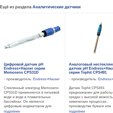
Ещё из раздела
Аналитические датчики
Цифровой датчик pH
Аналоговый нестекля
Endress+Hauser серии
датчик pH Endress+Hau
Memosens CPS31D
серии Tophit CPS491
производитель:
Endress+Hauser
производитель:
Endress
Стеклянный электрод Memosens
Датчик Tophit CPS491
CPS31D применяется в питьевой
предназначен для работы
воде и воде в плавательных
средах с высокой вязкость
бассейнах. Он является
химических процессах,
цифровым индикатором для
производстве бумаги или
компенсации pH в рамках
красителей, а также для с
подробнее
подробнее