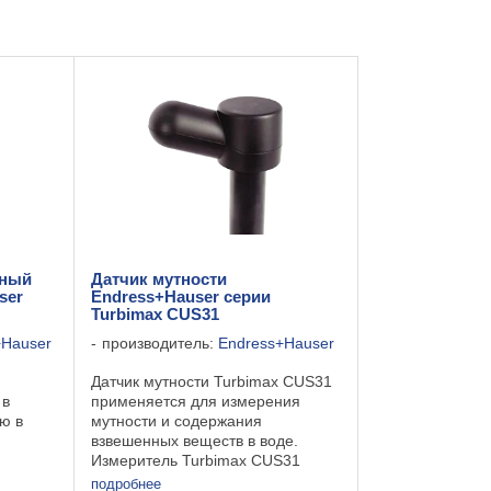
нный
Датчик мутности
ser
Endress+Hauser серии
Turbimax CUS31
+Hauser
производитель:
Endress+Hauser
Датчик мутности Turbimax CUS31
 в
применяется для измерения
ю в
мутности и содержания
взвешенных веществ в воде.
Измеритель Turbimax CUS31
ильно
представляет собой монтируемый
подробнее