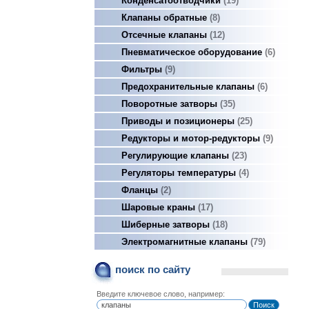
Конденсатоотводчики
19
Клапаны обратные
8
Отсечные клапаны
12
Пневматическое оборудование
6
Фильтры
9
Предохранительные клапаны
6
Поворотные затворы
35
Приводы и позиционеры
25
Редукторы и мотор-редукторы
9
Регулирующие клапаны
23
Регуляторы температуры
4
Фланцы
2
Шаровые краны
17
Шиберные затворы
18
Электромагнитные клапаны
79
поиск по сайту
Введите ключевое слово, например: