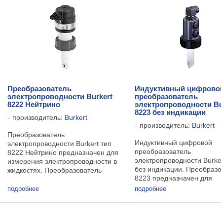
сигналы. ...
Преобразователь
Индуктивный цифрово
электропроводности Burkert
преобразователь
8222 Нейтрино
электропроводности Bu
8223 без индикации
производитель:
Burkert
производитель:
Burkert
Преобразователь
Индуктивный цифровой
электропроводности Burkert тип
преобразователь
8222 Нейтрино предназначен для
электропроводности Burke
измерения электропроводности в
без индикации. Преобраз
жидкостях. Преобразователь
8223 предназначен для
электропроводности 8222 Burkert
измерения электропровод
поставляется с тремя ячейковыми
подробнее
подробнее
жидкостей в диапазоне от
постоянными K=0.01; К=0,1; К=1.
20мкСм/см до 1 С/см и им
Преобразователь ...
программируемый аналог