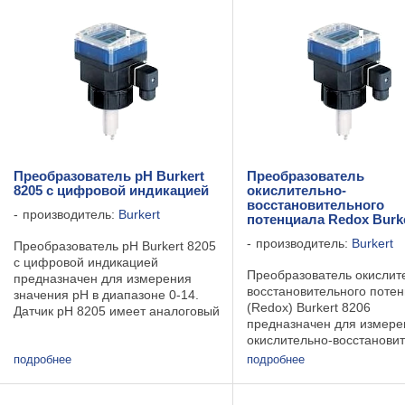
метод 90° рассеянного света. ...
интервалы регламентного
техобслуживания. ...
Преобразователь рН Burkert
Преобразователь
8205 с цифровой индикацией
окислительно-
восстановительного
производитель:
Burkert
потенциала Redox Burke
производитель:
Burkert
Преобразователь рН Burkert 8205
с цифровой индикацией
Преобразователь окислит
предназначен для измерения
восстановительного поте
значения рН в диапазоне 0-14.
(Redox) Burkert 8206
Датчик рН 8205 имеет аналоговый
предназначен для измере
и релейный выходные сигналы.
окислительно-восстанови
Монтаж в трубопровод
потенциала в диапазоне
осуществляется при помощи
подробнее
подробнее
+1575...+1575мВ.
фитингов S020/1501 Технические
Преобразователь 8206 Bur
...
имеет аналоговые и реле