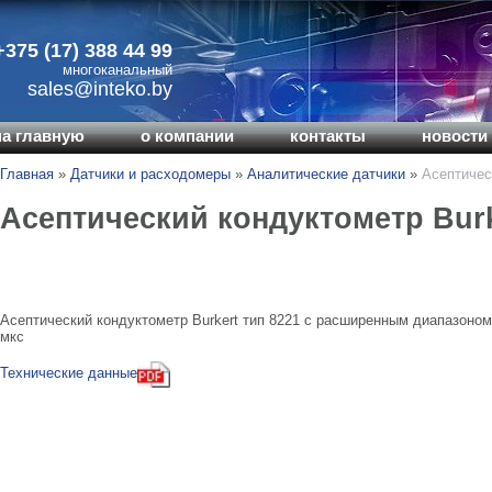
+375 (17) 388 44 99
многоканальный
sales@inteko.by
на главную
о компании
контакты
новости 
Главная
»
Датчики и расходомеры
»
Аналитические датчики
»
Асептичес
Асептический кондуктометр Burk
Асептический кондуктометр Burkert тип 8221 с расширенным диапазоном 
мкс
Технические данные