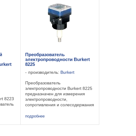
К=0,01, ...
й
Преобразователь
электропроводности Burkert
rkert
8225
производитель:
Burkert
Преобразователь
электропроводности Burkert 8225
предназначен для измерения
rt 8223
электропроводности,
ователь
сопротивления и солесодержания
жидких сред. Кондуктометр 8225
ности
поставляется для 4 диапазонов:
подробнее
K=0,01, =К=0,1, К=1, К=10.
еет
Кондуктометр имеет аналоговый
овый
...