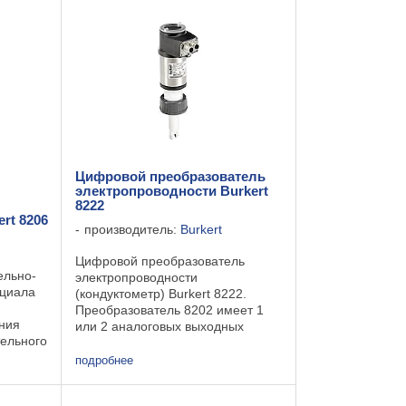
Цифровой преобразователь
электропроводности Burkert
8222
rt 8206
производитель:
Burkert
Цифровой преобразователь
ельно-
электропроводности
нциала
(кондуктометр) Burkert 8222.
Преобразователь 8202 имеет 1
ния
или 2 аналоговых выходных
тельного
сигнала для значения рН и
температуры. Кондуктометр
подробнее
Burkert 8222 поставляется для
kert
трех диапазонов измерения:
йные