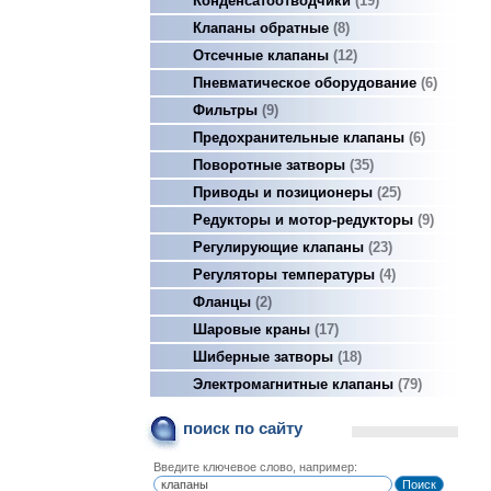
Конденсатоотводчики
19
Клапаны обратные
8
Отсечные клапаны
12
Пневматическое оборудование
6
Фильтры
9
Предохранительные клапаны
6
Поворотные затворы
35
Приводы и позиционеры
25
Редукторы и мотор-редукторы
9
Регулирующие клапаны
23
Регуляторы температуры
4
Фланцы
2
Шаровые краны
17
Шиберные затворы
18
Электромагнитные клапаны
79
поиск по сайту
Введите ключевое слово, например: