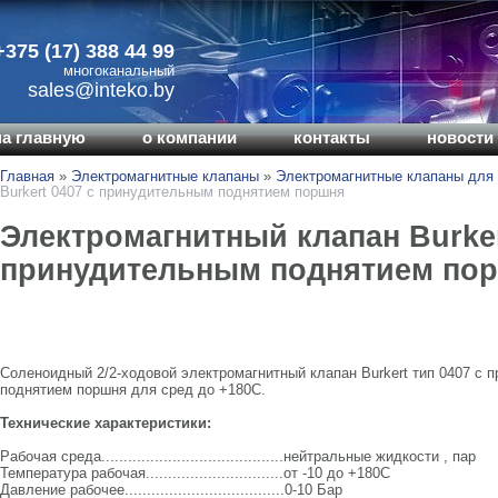
+375 (17) 388 44 99
многоканальный
sales@inteko.by
на главную
о компании
контакты
новости 
Главная
»
Электромагнитные клапаны
»
Электромагнитные клапаны для 
Burkert 0407 с принудительным поднятием поршня
Электромагнитный клапан Burker
принудительным поднятием по
Соленоидный 2/2-ходовой электромагнитный клапан Burkert тип 0407 с 
поднятием поршня для сред до +180С.
Технические характеристики:
Рабочая среда.........................................нейтральные жидкости , пар
Температура рабочая...............................от -10 до +180C
Давление рабочее....................................0-10 Бар