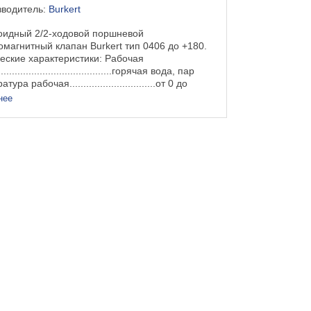
зводитель:
Burkert
идный 2/2-ходовой поршневой
омагнитный клапан Burkert тип 0406 до +180.
еские характеристики: Рабочая
......................................горячая вода, пар
ура рабочая...............................от 0 до
..
нее