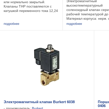
Электромагнитный
или нормально закрытый.
высокотемпературный
Клапаны THP поставляются с
соленоидный клапан сер
катушкой переменного тока 12,24
рабочей температурой до
и 220В.Рабочая среда - воздух,
Материал корпуса: нерж. 
газ, вода, горячая вода, легкие
304. Размеры корпусов: с
масла, пар. Технические
подробнее
подробнее
резьбовым присоединени
характеристики: Рабочая ...
3/8" до 2", с фланцевым
присоединением от 25 до
Пилотное ...
Электромагнитный клапан Burkert 6038
Поршн
0406
производитель:
Burkert