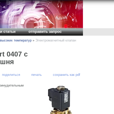
и статьи
отправить запрос
высоких температур
»
Электромагнитный клапан
t 0407 с
ршня
поделиться
печать
сохранить как pdf
принудительным