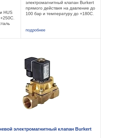
электромагнитный клапан Burkert
прямого действия на давление до
ии HUS
100 бар и температуру до +180С.
 +250С.
Электромагнитный клапан 0255
сталь
применяется для нейтральных и
агрессивных жидкостей и газов, ...
подробнее
ем от
 50 мм.
евой электромагнитный клапан Burkert