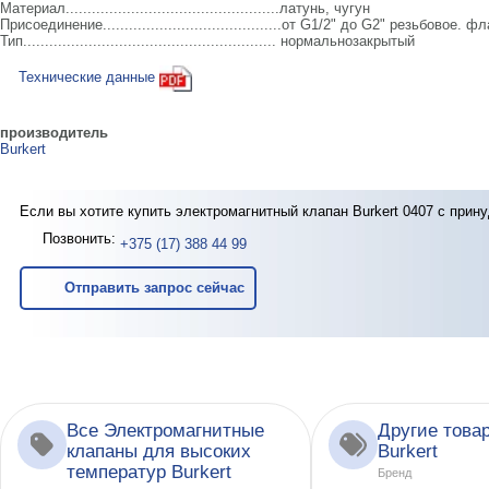
Материал.................................................латунь, чугун
Присоединение.........................................от G1/2" до G2" резьбовое
Тип.......................................................... нормальнозакрытый
Технические данные
производитель
Burkert
Если вы хотите купить электромагнитный клапан Burkert 0407 с при
Позвонить:
+375 (17) 388 44 99
Отправить запрос сейчас
Все Электромагнитные
Другие това
клапаны для высоких
Burkert
температур Burkert
Бренд