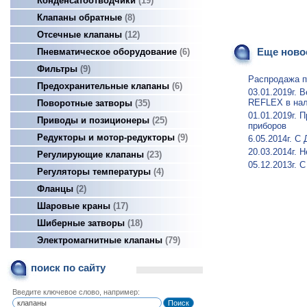
Конденсатоотводчики
19
Клапаны обратные
8
Отсечные клапаны
12
Еще новос
Пневматическое оборудование
6
Фильтры
9
Распродажа п
Предохранительные клапаны
6
03.01.2019г.
REFLEX в нал
Поворотные затворы
35
01.01.2019г.
Приводы и позиционеры
25
приборов
Редукторы и мотор-редукторы
9
6.05.2014г. С
20.03.2014г.
Регулирующие клапаны
23
05.12.2013г.
Регуляторы температуры
4
Фланцы
2
Шаровые краны
17
Шиберные затворы
18
Электромагнитные клапаны
79
поиск по сайту
Введите ключевое слово, например: