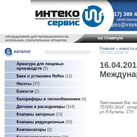
+375 (17) 388 
многокана
sales@intek
оборудование для промышленности,
на главную
котельных, строительных объектов
Главная
»
новости и
каталог
ТЕПЛО-2014"!!!
16.04.20
Арматура для пищевых
производств
5
Междуна
Баки и установки Reflex
12
Насосы
37
Емкости
1
Калориферы и теплообменники
6
Приглашаем Вас по
Датчики и расходомеры
114
ТЕПЛО-2014", котор
ул.Я.Купалы, 27!!!
Клапаны запорные
13
Клапаны редукционные
10
Компенсаторы
2